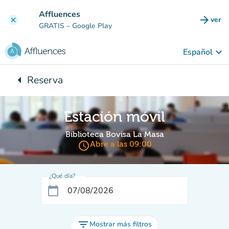
Ir al contenido principal
Affluences
arrow_forward
ver
clear
(nuev
GRATIS
– Google Play
keyboard_arrow_down
Español
arrow_left
Reserva
Vuelta:
Estación móvil
Biblioteca Bovisa La Masa
access_time
Abre a las 09:00
¿Qué día?
calendar_today
filter_list
Mostrar más filtros