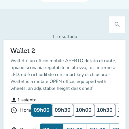
search
1
resultado
Wallet 2
Wallet è un ufficio mobile APERTO dotato di ruote,
ripiano scrivania regolabile in altezza, luci interne a
LED, ed è richiudibile con smart key di chiusura -
Wallet is a mobile OPEN office, equipped with
wheels, an adjustable height desk shelf
person
1
asiento
09h00
09h30
10h00
10h30
11h
Hora
schedule