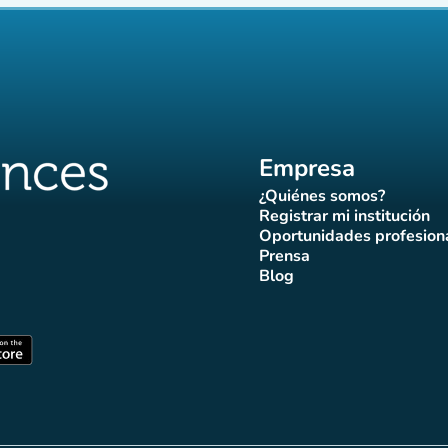
Empresa
¿Quiénes somos?
(nueva pestaña)
Registrar mi institución
(nueva pestañ
Oportunidades profesion
(nueva pes
Prensa
)
aña)
pestaña)
va pestaña)
nueva pestaña)
(nueva pestaña)
Blog
ffluences
 Affluences
agram Affluences
de TikTok de Affluences
na LinkedIn Affluences
(nueva pestaña)
staña)
(nueva pestaña)