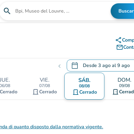
search
Buscar
Buscar un establecimiento
share
Comp
mail_outline
Cont
calendar_today
Desde
3 ago
al
9 ago
chevron_left
.
Abra el calendario para camb
JUE.
VIE.
DOM.
SÁB.
06/08
07/08
09/08
08/08
door_front
door_front
Cerrado
Cerrado
door_front
Cerra
Cerrado
nda di quanto disposto dalla normativa vigente.