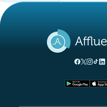
(nueva pestaña
(nueva pest
(nueva 
(nue
(
Página Facebook A
Página Twitter
Página Inst
Página 
Pági
(nueva pe