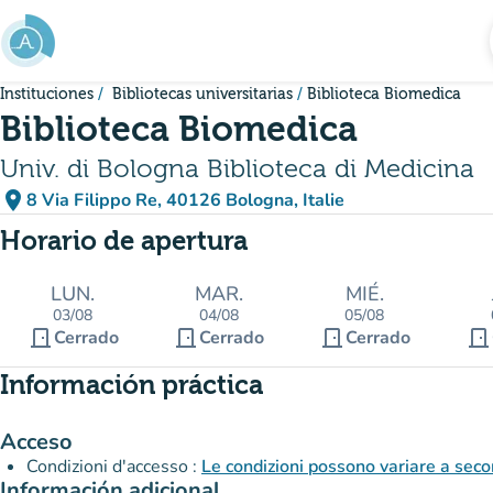
Ir al contenido principal
Instituciones
Bibliotecas universitarias
Biblioteca Biomedica
Biblioteca Biomedica
Univ. di Bologna Biblioteca di Medicina
place
8 Via Filippo Re, 40126 Bologna, Italie
(abrir en Google Maps)
(nueva pestaña)
Horario de apertura
LUN.
MAR.
MIÉ.
03/08
04/08
05/08
door_front
door_front
door_front
door_front
Cerrado
Cerrado
Cerrado
Información práctica
Acceso
Condizioni d'accesso :
Le condizioni possono variare a seco
Información adicional