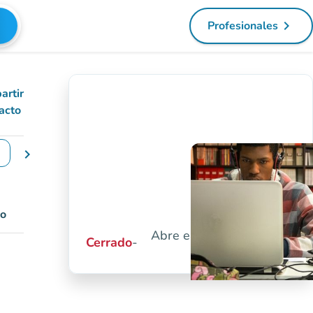
navigate_next
Profesionales
(nueva pest
artir
acto
chevron_right
iar las fechas
do
Abre el lun 24/08 a las
Cerrado
-
09:00