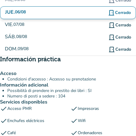
door_front
Cerrado
JUE.
06/08
door_front
Cerrado
VIE.
07/08
door_front
Cerrado
SÁB.
08/08
door_front
Cerrado
DOM.
09/08
door_front
Cerrado
Información práctica
Acceso
Condizioni d'accesso : Accesso su prenotazione
Información adicional
Possibilità di prendere in prestito dei libri : SI
Numero di posti a sedere : 104
Servicios disponibles
check
check
Acceso PMR
Impresoras
check
check
Enchufes eléctricos
Wifi
check
check
Café
Ordenadores