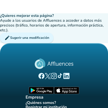
¿Quieres mejorar esta página?
Ayude a los usuarios de Affluences a acceder a datos más
precisos (tráfico, horarios de apertura, información práctica,
etc.).
edit
Sugerir una modificación
(nueva pestaña)
(nueva pestaña)
(nueva pestaña)
(nueva pestaña)
(nueva pestaña)
Página Facebook Affluences
Página Twitter Affluences
Página Instagram Affluences
Página de TikTok de Affluenc
Página LinkedIn Affluenc
(nueva pestaña)
(nueva pestaña)
Empresa
¿Quiénes somos?
(nueva pestaña)
Registrar mi institución