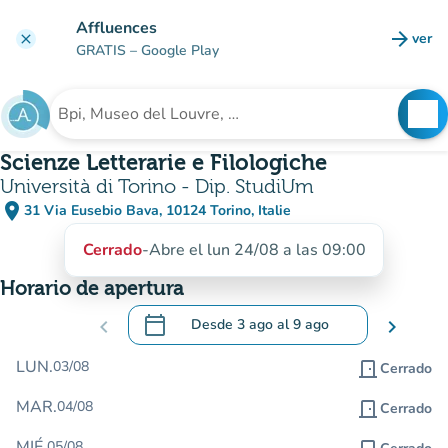
Ir al contenido principal
Affluences
arrow_forward
ver
clear
(nuev
GRATIS
– Google Play
search
See
Buscar un establecimiento
Scienze Letterarie e Filologiche
Università di Torino - Dip. StudiUm
place
31 Via Eusebio Bava, 10124 Torino, Italie
(abrir en Google Maps)
(nueva pestaña)
Cerrado
-
Abre el lun 24/08 a las 09:00
Horario de apertura
calendar_today
chevron_left
Desde
3 ago
al
9 ago
chevron_right
.
Abra el calendario para cambiar las fecha
LUN.
03/08
door_front
Cerrado
MAR.
04/08
door_front
Cerrado
MIÉ.
05/08