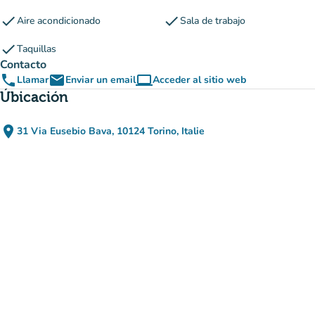
check
check
Aire acondicionado
Sala de trabajo
check
Taquillas
Contacto
phone
email
computer
Llamar
Enviar un email
Acceder al sitio web
(nueva pestaña)
Úbicación
place
31 Via Eusebio Bava, 10124 Torino, Italie
(abrir en Google Maps)
(nueva pestaña)