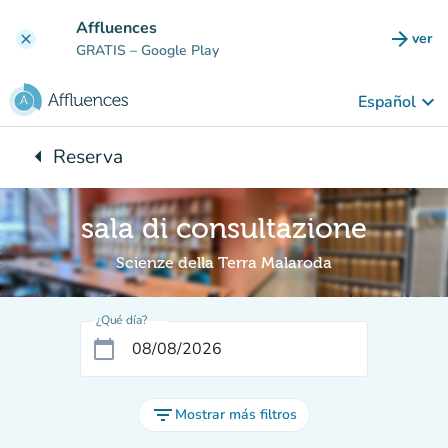
Ir al contenido principal
Affluences
arrow_forward
ver
clear
(nuev
GRATIS
– Google Play
keyboard_arrow_down
Español
arrow_left
Reserva
Vuelta:
sala di consultazione
Scienze della Terra Malaroda
¿Qué día?
calendar_today
filter_list
Mostrar más filtros