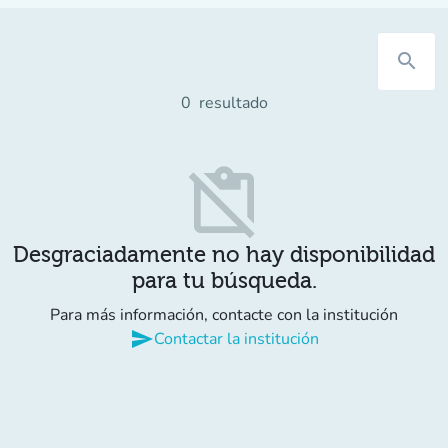
search
0
resultado
content_paste_off
Desgraciadamente no hay disponibilidad
para tu búsqueda.
Para más información, contacte con la institución
send
Contactar la institución