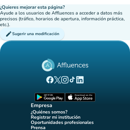
¿Quieres mejorar esta página?
Ayude a los usuarios de Affluences a acceder a datos más
precisos (tráfico, horarios de apertura, información práctica,
etc.).
edit
Sugerir una modificación
(nueva pestaña)
(nueva pestaña)
(nueva pestaña)
(nueva pestaña)
(nueva pestaña)
Página Facebook Affluences
Página Twitter Affluences
Página Instagram Affluences
Página de TikTok de Affluenc
Página LinkedIn Affluenc
(nueva pestaña)
(nueva pestaña)
Empresa
¿Quiénes somos?
(nueva pestaña)
Registrar mi institución
(nueva pestaña)
Oportunidades profesionales
(nueva pestaña)
Prensa
(nueva pestaña)