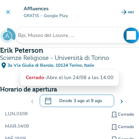
Ir al contenido principal
Affluences
arrow_forward
ver
clear
(nuev
GRATIS
– Google Play
search
See
Buscar un establecimiento
Erik Peterson
Scienze Religiose - Università di Torino
place
3a Via Giulia di Barolo, 10124 Torino, Italie
(abrir en Google Maps)
(nueva pestaña)
Cerrado
-
Abre el lun 24/08 a las 14:00
Horario de apertura
calendar_today
chevron_left
Desde
3 ago
al
9 ago
chevron_right
.
Abra el calendario para cambiar las fecha
LUN.
03/08
door_front
Cerrado
MAR.
04/08
door_front
Cerrado
MIÉ.
05/08