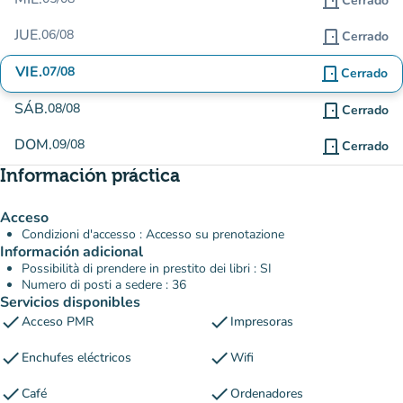
door_front
Cerrado
JUE.
06/08
door_front
Cerrado
VIE.
07/08
door_front
Cerrado
SÁB.
08/08
door_front
Cerrado
DOM.
09/08
door_front
Cerrado
Información práctica
Acceso
Condizioni d'accesso : Accesso su prenotazione
Información adicional
Possibilità di prendere in prestito dei libri : SI
Numero di posti a sedere : 36
Servicios disponibles
check
check
Acceso PMR
Impresoras
check
check
Enchufes eléctricos
Wifi
check
check
Café
Ordenadores