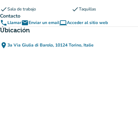
check
check
Sala de trabajo
Taquillas
Contacto
phone
email
computer
Llamar
Enviar un email
Acceder al sitio web
(nueva pestaña)
Úbicación
place
3a Via Giulia di Barolo, 10124 Torino, Italie
(abrir en Google Maps)
(nueva pestaña)