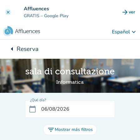
Ir al contenido principal
Affluences
arrow_forward
ver
clear
(nuev
GRATIS
– Google Play
keyboard_arrow_down
Español
arrow_left
Reserva
Vuelta:
sala di consultazione
Informatica
¿Qué día?
calendar_today
filter_list
Mostrar más filtros