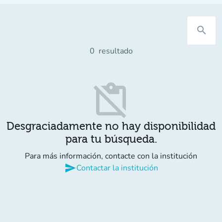
search
0
resultado
content_paste_off
Desgraciadamente no hay disponibilidad
para tu búsqueda.
Para más información, contacte con la institución
send
Contactar la institución