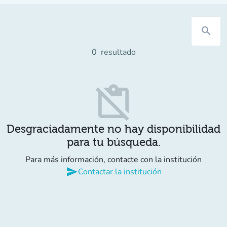
search
0
resultado
content_paste_off
Desgraciadamente no hay disponibilidad
para tu búsqueda.
Para más información, contacte con la institución
send
Contactar la institución