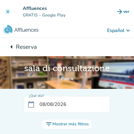
Ir al contenido principal
Affluences
arrow_forward
ver
clear
(nuev
GRATIS
– Google Play
keyboard_arrow_down
Español
arrow_left
Reserva
Vuelta:
sala di consultazione
Fisica
¿Qué día?
calendar_today
filter_list
Mostrar más filtros