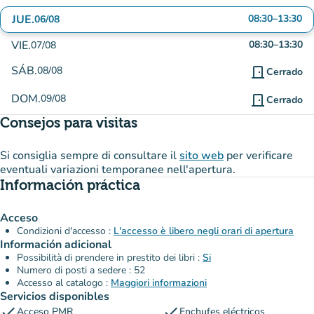
JUE.
08:30
–
13:30
06/08
VIE.
08:30
–
13:30
07/08
SÁB.
08/08
door_front
Cerrado
DOM.
09/08
door_front
Cerrado
Consejos para visitas
Si consiglia sempre di consultare il
sito web
per verificare
eventuali variazioni temporanee nell'apertura.
Información práctica
Acceso
Condizioni d'accesso :
L'accesso è libero negli orari di apertura
Información adicional
Possibilità di prendere in prestito dei libri :
Si
Numero di posti a sedere : 52
Accesso al catalogo :
Maggiori informazioni
Servicios disponibles
check
check
Acceso PMR
Enchufes eléctricos