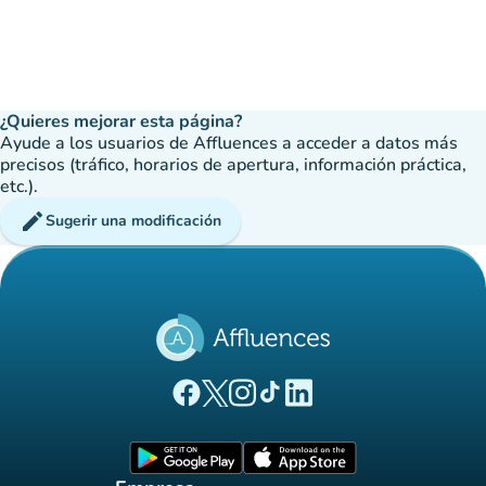
¿Quieres mejorar esta página?
Ayude a los usuarios de Affluences a acceder a datos más
precisos (tráfico, horarios de apertura, información práctica,
etc.).
edit
Sugerir una modificación
(nueva pestaña)
(nueva pestaña)
(nueva pestaña)
(nueva pestaña)
(nueva pestaña)
Página Facebook Affluences
Página Twitter Affluences
Página Instagram Affluences
Página de TikTok de Affluenc
Página LinkedIn Affluenc
(nueva pestaña)
(nueva pestaña)