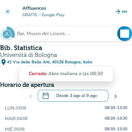
Ir al contenido principal
Affluences
arrow_forward
ver
clear
(nuev
GRATIS
– Google Play
search
See
Buscar un establecimiento
Bib. Statistica
Università di Bologna
place
41 Via delle Belle Arti, 40126 Bologna, Italie
(abrir en Google Maps)
(nueva pestaña)
Cerrado
-
Abre mañana a las 08:30
Horario de apertura
calendar_today
chevron_left
Desde
3 ago
al
9 ago
chevron_right
.
Abra el calendario para cambiar las fecha
LUN.
08:30
–
13:30
03/08
MAR.
08:30
–
13:30
04/08
MIÉ.
08:30
–
13:30
05/08