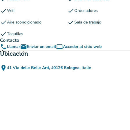
check
check
Wifi
Ordenadores
check
check
Aire acondicionado
Sala de trabajo
check
Taquillas
Contacto
phone
email
computer
Llamar
Enviar un email
Acceder al sitio web
(nueva pestaña)
Úbicación
place
41 Via delle Belle Arti, 40126 Bologna, Italie
(abrir en Google Maps)
(nueva pestaña)