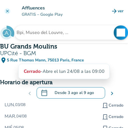
Ir al contenido principal
Affluences
arrow_forward
ver
clear
(nuev
GRATIS
– Google Play
search
See
Buscar un establecimiento
BU Grands Moulins
UPCité - BGM
place
5 Rue Thomas Mann, 75013 Paris, France
(abrir en Google Maps)
(nueva pestaña)
Cerrado
-
Abre el lun 24/08 a las 09:00
Horario de apertura
calendar_today
chevron_left
Desde
3 ago
al
9 ago
chevron_right
.
Abra el calendario para cambiar las fecha
LUN.
03/08
door_front
Cerrado
MAR.
04/08
door_front
Cerrado
MIÉ.
05/08