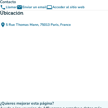
Contacto
phone
email
computer
Llamar
Enviar un email
Acceder al sitio web
(nueva pestaña)
Úbicación
place
5 Rue Thomas Mann, 75013 Paris, France
(abrir en Google Maps)
(nueva pestaña)
¿Quieres mejorar esta página?