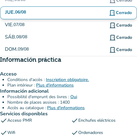
door_front
Cerrado
JUE.
06/08
door_front
Cerrado
VIE.
07/08
door_front
Cerrado
SÁB.
08/08
door_front
Cerrado
DOM.
09/08
door_front
Cerrado
Información práctica
Acceso
Conditions d'accès :
Inscription obligatoire.
Plan intérieur :
Plus d'informations
Información adicional
Possibilité d'emprunt des livres :
Oui
Nombre de places assises : 1400
Accès au catalogue :
Plus d'informations
Servicios disponibles
check
check
Acceso PMR
Enchufes eléctricos
check
check
Wifi
Ordenadores