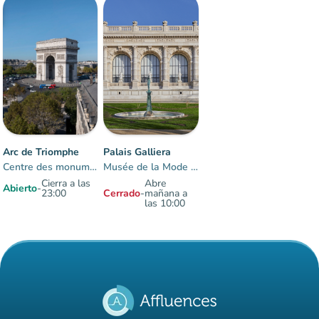
Arc de Triomphe
Palais Galliera
Centre des monuments nationaux
Musée de la Mode de Paris
Cierra a las
Abre
Abierto
-
23:00
Cerrado
-
mañana a
las 10:00
Elementos 1 a 2 sobre 2