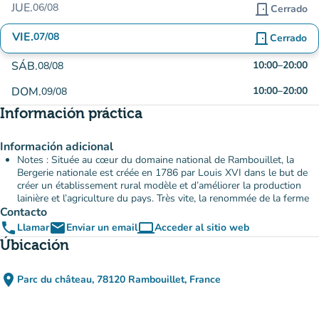
JUE.
06/08
door_front
Cerrado
VIE.
07/08
door_front
Cerrado
SÁB.
10:00
–
20:00
08/08
DOM.
10:00
–
20:00
09/08
Información práctica
Información adicional
Notes : Située au cœur du domaine national de Rambouillet, la
Bergerie nationale est créée en 1786 par Louis XVI dans le but de
créer un établissement rural modèle et d’améliorer la production
lainière et l’agriculture du pays. Très vite, la renommée de la ferme
Contacto
phone
email
computer
Llamar
Enviar un email
Acceder al sitio web
(nueva pestaña)
Úbicación
place
Parc du château, 78120 Rambouillet, France
(abrir en Google Maps)
(nueva pestaña)