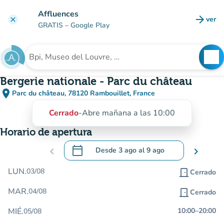
Ir al contenido principal
Affluences
arrow_forward
ver
clear
(nuev
GRATIS
– Google Play
search
See
Buscar un establecimiento
Bergerie nationale - Parc du château
place
Parc du château, 78120 Rambouillet, France
(abrir en Google Maps)
(nueva pestaña)
Cerrado
-
Abre mañana a las 10:00
Horario de apertura
calendar_today
chevron_left
Desde
3 ago
al
9 ago
chevron_right
.
Abra el calendario para cambiar las fecha
LUN.
03/08
door_front
Cerrado
MAR.
04/08
door_front
Cerrado
MIÉ.
10:00
–
20:00
05/08