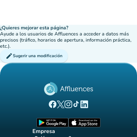
¿Quieres mejorar esta página?
Ayude a los usuarios de Affluences a acceder a datos más
precisos (tráfico, horarios de apertura, información práctica,
etc.).
edit
Sugerir una modificación
(nueva pestaña)
(nueva pestaña)
(nueva pestaña)
(nueva pestaña)
(nueva pestaña)
Página Facebook Affluences
Página Twitter Affluences
Página Instagram Affluences
Página de TikTok de Affluenc
Página LinkedIn Affluenc
(nueva pestaña)
(nueva pestaña)
Empresa