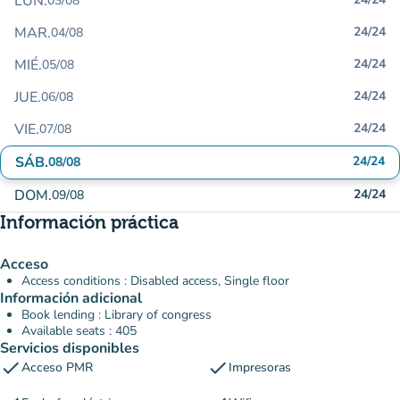
LUN.
03/08
MAR.
24/24
04/08
MIÉ.
24/24
05/08
JUE.
24/24
06/08
VIE.
24/24
07/08
SÁB.
24/24
08/08
DOM.
24/24
09/08
Información práctica
Acceso
Access conditions : Disabled access, Single floor
Información adicional
Book lending : Library of congress
Available seats : 405
Servicios disponibles
check
check
Acceso PMR
Impresoras