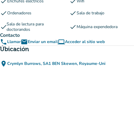
check
check
Enchufes eléctricos
Wifi
check
check
Ordenadores
Sala de trabajo
Sala de lectura para
check
check
Máquina expendedora
doctorandos
Contacto
phone
email
computer
Llamar
Enviar un email
Acceder al sitio web
(nueva pestaña)
Úbicación
place
Crymlyn Burrows, SA1 8EN Skewen, Royaume-Uni
(abrir en Google Maps)
(nueva pestaña)