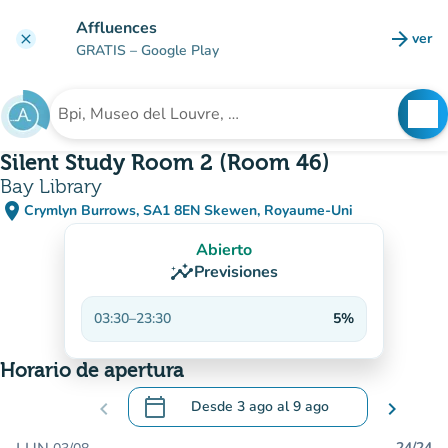
Ir al contenido principal
Affluences
arrow_forward
ver
clear
(nuev
GRATIS
– Google Play
search
See
Buscar un establecimiento
Silent Study Room 2 (Room 46)
Bay Library
place
Crymlyn Burrows, SA1 8EN Skewen, Royaume-Uni
(abrir en Google Maps)
(nueva pestaña)
Abierto
insights
Previsiones
03:30
–
23:30
5%
Horario de apertura
calendar_today
chevron_left
Desde
3 ago
al
9 ago
chevron_right
.
Abra el calendario para cambiar las fecha
24/24