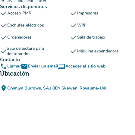
Available seats : 405
Servicios disponibles
check
check
Acceso PMR
Impresoras
check
check
Enchufes eléctricos
Wifi
check
check
Ordenadores
Sala de trabajo
Sala de lectura para
check
check
Máquina expendedora
doctorandos
Contacto
phone
email
computer
Llamar
Enviar un email
Acceder al sitio web
(nueva pestaña)
Úbicación
place
Crymlyn Burrows, SA1 8EN Skewen, Royaume-Uni
(abrir en Google Maps)
(nueva pestaña)