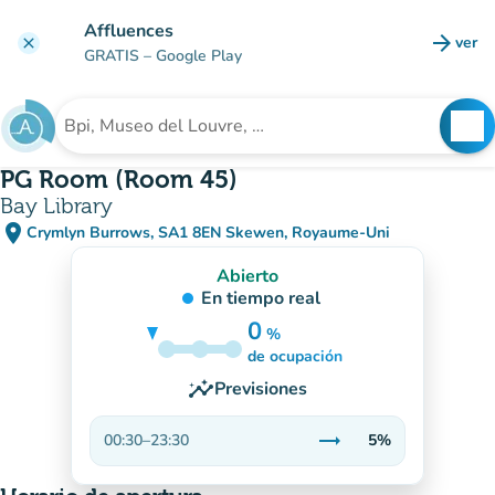
Ir al contenido principal
Affluences
arrow_forward
ver
clear
(nuev
GRATIS
– Google Play
search
See
Buscar un establecimiento
PG Room (Room 45)
Bay Library
place
Crymlyn Burrows, SA1 8EN Skewen, Royaume-Uni
(abrir en Google Maps)
(nueva pestaña)
Abierto
En tiempo real
0
%
5%
de ocupación
insights
Previsiones
trending_flat
00:30
–
23:30
5%
Estable