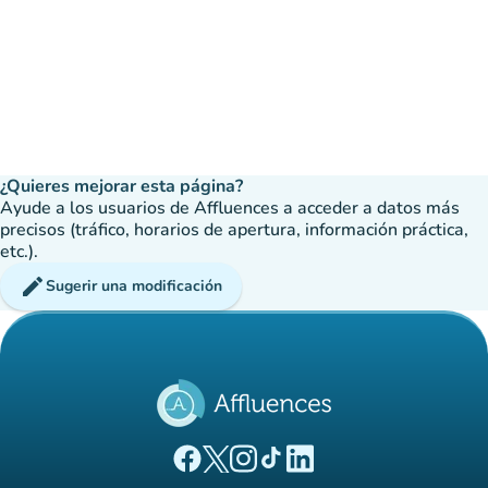
¿Quieres mejorar esta página?
Ayude a los usuarios de Affluences a acceder a datos más
precisos (tráfico, horarios de apertura, información práctica,
etc.).
edit
Sugerir una modificación
(nueva pestaña)
(nueva pestaña)
(nueva pestaña)
(nueva pestaña)
(nueva pestaña)
Página Facebook Affluences
Página Twitter Affluences
Página Instagram Affluences
Página de TikTok de Affluenc
Página LinkedIn Affluenc