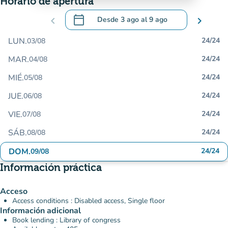
Horario de apertura
calendar_today
chevron_left
Desde
3 ago
al
9 ago
chevron_right
.
Abra el calendario para cambiar las fecha
LUN.
24/24
03/08
MAR.
24/24
04/08
MIÉ.
24/24
05/08
JUE.
24/24
06/08
VIE.
24/24
07/08
SÁB.
24/24
08/08
DOM.
24/24
09/08
Información práctica
Acceso
Access conditions : Disabled access, Single floor
Información adicional
Book lending : Library of congress