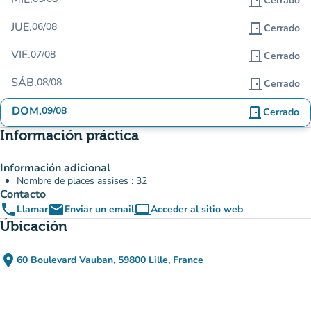
door_front
Cerrado
JUE.
06/08
door_front
Cerrado
VIE.
07/08
door_front
Cerrado
SÁB.
08/08
door_front
Cerrado
DOM.
09/08
door_front
Cerrado
Información práctica
Información adicional
Nombre de places assises : 32
Contacto
phone
email
computer
Llamar
Enviar un email
Acceder al sitio web
(nueva pestaña)
Úbicación
place
60 Boulevard Vauban, 59800 Lille, France
(abrir en Google Maps)
(nueva pestaña)