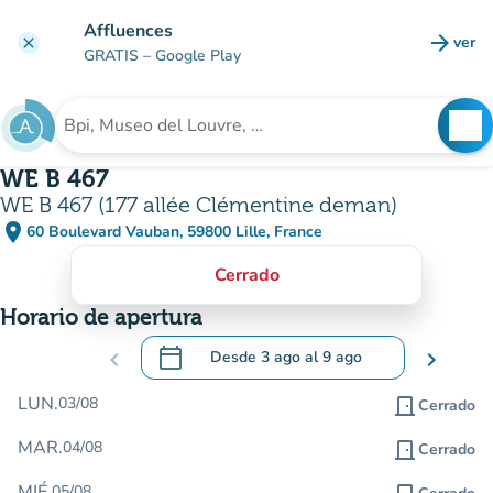
Ir al contenido principal
Affluences
arrow_forward
ver
clear
(nuev
GRATIS
– Google Play
search
See
Buscar un establecimiento
WE B 467
WE B 467 (177 allée Clémentine deman)
place
60 Boulevard Vauban, 59800 Lille, France
(abrir en Google Maps)
(nueva pestaña)
Cerrado
Horario de apertura
calendar_today
chevron_left
Desde
3 ago
al
9 ago
chevron_right
.
Abra el calendario para cambiar las fecha
LUN.
03/08
door_front
Cerrado
MAR.
04/08
door_front
Cerrado
MIÉ.
05/08