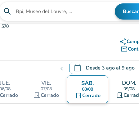
search
Buscar
Buscar un establecimiento
 370
share
Comp
mail_outline
Cont
calendar_today
Desde
3 ago
al
9 ago
chevron_left
.
Abra el calendario para camb
JUE.
VIE.
DOM.
SÁB.
06/08
07/08
09/08
08/08
door_front
door_front
Cerrado
Cerrado
door_front
Cerra
Cerrado