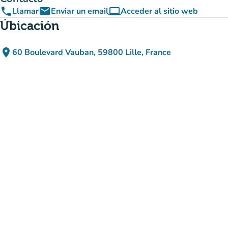
phone
email
computer
Llamar
Enviar un email
Acceder al sitio web
(nueva pestaña)
Úbicación
place
60 Boulevard Vauban, 59800 Lille, France
(abrir en Google Maps)
(nueva pestaña)