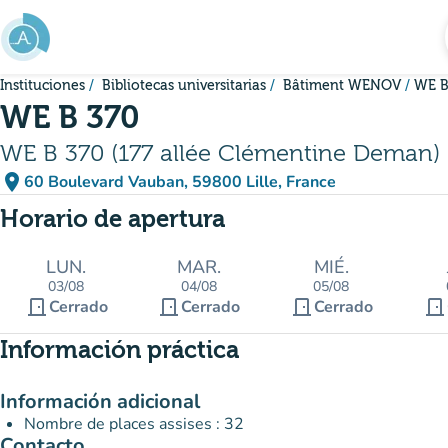
Ir al contenido principal
Instituciones
Bibliotecas universitarias
Bâtiment WENOV
WE B
WE B 370
WE B 370 (177 allée Clémentine Deman)
place
60 Boulevard Vauban, 59800 Lille, France
(abrir en Google Maps)
(nueva pestaña)
Horario de apertura
LUN.
MAR.
MIÉ.
03/08
04/08
05/08
door_front
door_front
door_front
door_front
Cerrado
Cerrado
Cerrado
Información práctica
Información adicional
Nombre de places assises : 32
Contacto