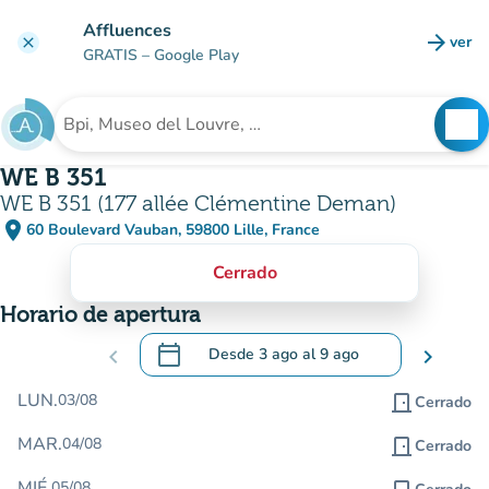
Ir al contenido principal
Affluences
arrow_forward
ver
clear
(nuev
GRATIS
– Google Play
search
See
Buscar un establecimiento
WE B 351
WE B 351 (177 allée Clémentine Deman)
place
60 Boulevard Vauban, 59800 Lille, France
(abrir en Google Maps)
(nueva pestaña)
Cerrado
Horario de apertura
calendar_today
chevron_left
Desde
3 ago
al
9 ago
chevron_right
.
Abra el calendario para cambiar las fecha
LUN.
03/08
door_front
Cerrado
MAR.
04/08
door_front
Cerrado
MIÉ.
05/08