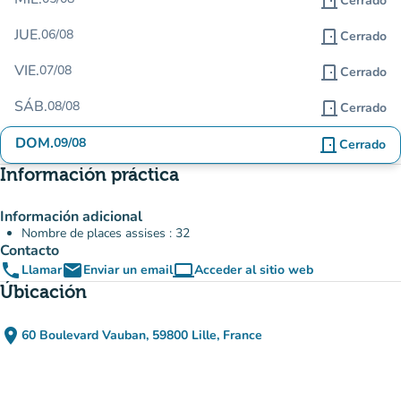
door_front
Cerrado
JUE.
06/08
door_front
Cerrado
VIE.
07/08
door_front
Cerrado
SÁB.
08/08
door_front
Cerrado
DOM.
09/08
door_front
Cerrado
Información práctica
Información adicional
Nombre de places assises : 32
Contacto
phone
email
computer
Llamar
Enviar un email
Acceder al sitio web
(nueva pestaña)
Úbicación
place
60 Boulevard Vauban, 59800 Lille, France
(abrir en Google Maps)
(nueva pestaña)