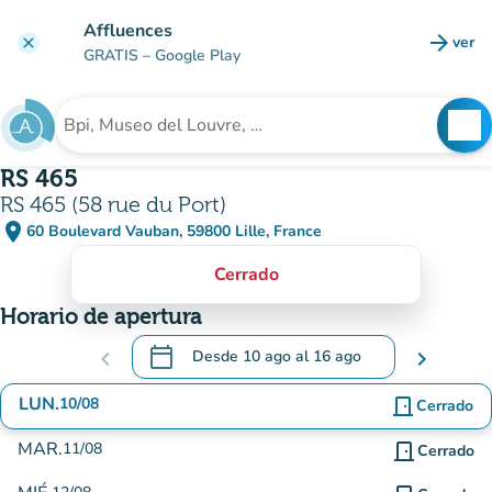
Ir al contenido principal
Affluences
arrow_forward
ver
clear
(nuev
GRATIS
– Google Play
search
See
Buscar un establecimiento
RS 465
RS 465 (58 rue du Port)
place
60 Boulevard Vauban, 59800 Lille, France
(abrir en Google Maps)
(nueva pestaña)
Cerrado
Horario de apertura
calendar_today
chevron_left
Desde
10 ago
al
16 ago
chevron_right
.
Abra el calendario para cambiar las fechas
LUN.
10/08
door_front
Cerrado
MAR.
11/08
door_front
Cerrado