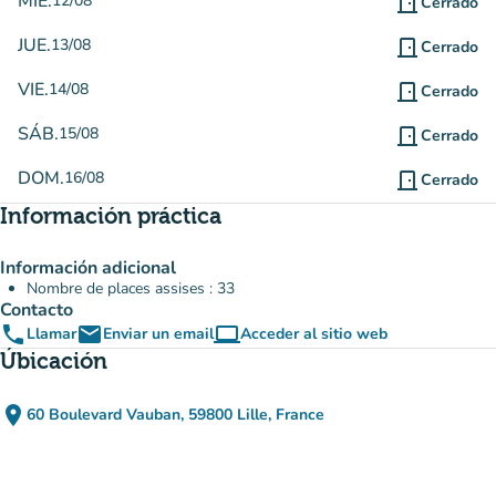
MIÉ.
12/08
door_front
Cerrado
JUE.
13/08
door_front
Cerrado
VIE.
14/08
door_front
Cerrado
SÁB.
15/08
door_front
Cerrado
DOM.
16/08
door_front
Cerrado
Información práctica
Información adicional
Nombre de places assises : 33
Contacto
phone
email
computer
Llamar
Enviar un email
Acceder al sitio web
(nueva pestaña)
Úbicación
place
60 Boulevard Vauban, 59800 Lille, France
(abrir en Google Maps)
(nueva pestaña)