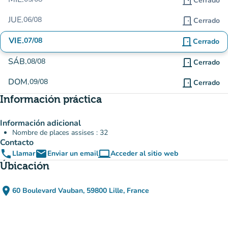
door_front
Cerrado
JUE.
06/08
door_front
Cerrado
VIE.
07/08
door_front
Cerrado
SÁB.
08/08
door_front
Cerrado
DOM.
09/08
door_front
Cerrado
Información práctica
Información adicional
Nombre de places assises : 32
Contacto
phone
email
computer
Llamar
Enviar un email
Acceder al sitio web
(nueva pestaña)
Úbicación
place
60 Boulevard Vauban, 59800 Lille, France
(abrir en Google Maps)
(nueva pestaña)