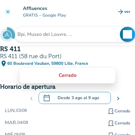
Ir al contenido principal
Affluences
arrow_forward
ver
clear
(nuev
GRATIS
– Google Play
search
See
Buscar un establecimiento
RS 411
RS 411 (58 rue du Port)
place
60 Boulevard Vauban, 59800 Lille, France
(abrir en Google Maps)
(nueva pestaña)
Cerrado
Horario de apertura
calendar_today
chevron_left
Desde
3 ago
al
9 ago
chevron_right
.
Abra el calendario para cambiar las fecha
LUN.
03/08
door_front
Cerrado
MAR.
04/08
door_front
Cerrado
MIÉ.
05/08