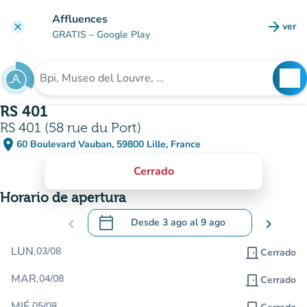
Ir al contenido principal
Affluences
arrow_forward
ver
clear
(nuev
GRATIS
– Google Play
search
See
Buscar un establecimiento
RS 401
RS 401 (58 rue du Port)
place
60 Boulevard Vauban, 59800 Lille, France
(abrir en Google Maps)
(nueva pestaña)
Cerrado
Horario de apertura
calendar_today
chevron_left
Desde
3 ago
al
9 ago
chevron_right
.
Abra el calendario para cambiar las fecha
LUN.
03/08
door_front
Cerrado
MAR.
04/08
door_front
Cerrado
MIÉ.
05/08