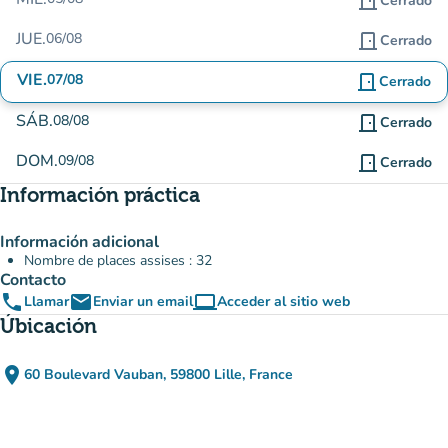
door_front
Cerrado
JUE.
06/08
door_front
Cerrado
VIE.
07/08
door_front
Cerrado
SÁB.
08/08
door_front
Cerrado
DOM.
09/08
door_front
Cerrado
Información práctica
Información adicional
Nombre de places assises : 32
Contacto
phone
email
computer
Llamar
Enviar un email
Acceder al sitio web
(nueva pestaña)
Úbicación
place
60 Boulevard Vauban, 59800 Lille, France
(abrir en Google Maps)
(nueva pestaña)