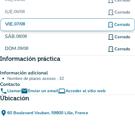
door_front
Cerrado
JUE.
06/08
door_front
Cerrado
VIE.
07/08
door_front
Cerrado
SÁB.
08/08
door_front
Cerrado
DOM.
09/08
door_front
Cerrado
Información práctica
Información adicional
Nombre de places assises : 32
Contacto
phone
email
computer
Llamar
Enviar un email
Acceder al sitio web
(nueva pestaña)
Úbicación
place
60 Boulevard Vauban, 59800 Lille, France
(abrir en Google Maps)
(nueva pestaña)