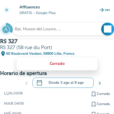
Ir al contenido principal
Affluences
arrow_forward
ver
clear
(nuev
GRATIS
– Google Play
search
See
Buscar un establecimiento
RS 327
RS 327 (58 rue du Port)
place
60 Boulevard Vauban, 59800 Lille, France
(abrir en Google Maps)
(nueva pestaña)
Cerrado
Horario de apertura
calendar_today
chevron_left
Desde
3 ago
al
9 ago
chevron_right
.
Abra el calendario para cambiar las fecha
LUN.
03/08
door_front
Cerrado
MAR.
04/08
door_front
Cerrado
MIÉ.
05/08