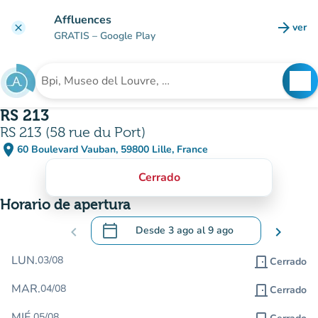
Ir al contenido principal
Affluences
arrow_forward
ver
clear
(nuev
GRATIS
– Google Play
search
See
Buscar un establecimiento
RS 213
RS 213 (58 rue du Port)
place
60 Boulevard Vauban, 59800 Lille, France
(abrir en Google Maps)
(nueva pestaña)
Cerrado
Horario de apertura
calendar_today
chevron_left
Desde
3 ago
al
9 ago
chevron_right
.
Abra el calendario para cambiar las fecha
LUN.
03/08
door_front
Cerrado
MAR.
04/08
door_front
Cerrado
MIÉ.
05/08