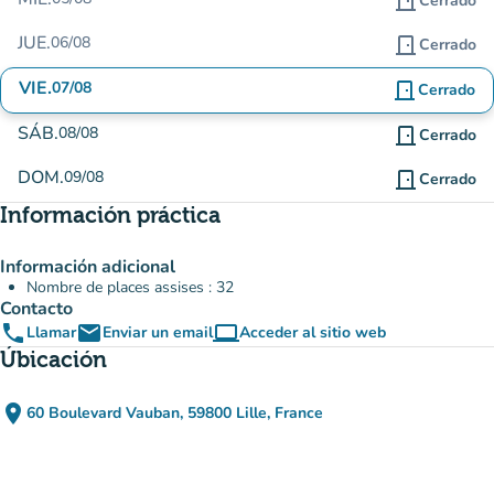
door_front
Cerrado
JUE.
06/08
door_front
Cerrado
VIE.
07/08
door_front
Cerrado
SÁB.
08/08
door_front
Cerrado
DOM.
09/08
door_front
Cerrado
Información práctica
Información adicional
Nombre de places assises : 32
Contacto
phone
email
computer
Llamar
Enviar un email
Acceder al sitio web
(nueva pestaña)
Úbicación
place
60 Boulevard Vauban, 59800 Lille, France
(abrir en Google Maps)
(nueva pestaña)