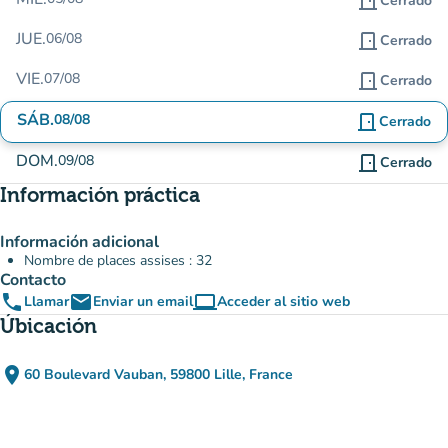
door_front
Cerrado
JUE.
06/08
door_front
Cerrado
VIE.
07/08
door_front
Cerrado
SÁB.
08/08
door_front
Cerrado
DOM.
09/08
door_front
Cerrado
Información práctica
Información adicional
Nombre de places assises : 32
Contacto
phone
email
computer
Llamar
Enviar un email
Acceder al sitio web
(nueva pestaña)
Úbicación
place
60 Boulevard Vauban, 59800 Lille, France
(abrir en Google Maps)
(nueva pestaña)