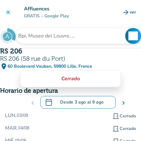
Ir al contenido principal
Affluences
arrow_forward
ver
clear
(nuev
GRATIS
– Google Play
search
See
Buscar un establecimiento
RS 206
RS 206 (58 rue du Port)
place
60 Boulevard Vauban, 59800 Lille, France
(abrir en Google Maps)
(nueva pestaña)
Cerrado
Horario de apertura
calendar_today
chevron_left
Desde
3 ago
al
9 ago
chevron_right
.
Abra el calendario para cambiar las fecha
LUN.
03/08
door_front
Cerrado
MAR.
04/08
door_front
Cerrado
MIÉ.
05/08