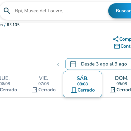
search
Buscar
Buscar un establecimiento
an
RS 105
share
Comp
mail_outline
Cont
calendar_today
Desde
3 ago
al
9 ago
chevron_left
.
Abra el calendario para camb
JUE.
VIE.
DOM.
SÁB.
06/08
07/08
09/08
08/08
door_front
door_front
Cerrado
Cerrado
door_front
Cerra
Cerrado