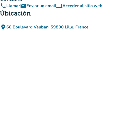
phone
email
computer
Llamar
Enviar un email
Acceder al sitio web
(nueva pestaña)
Úbicación
place
60 Boulevard Vauban, 59800 Lille, France
(abrir en Google Maps)
(nueva pestaña)