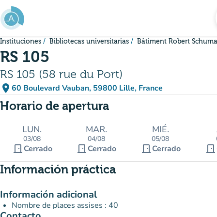
Ir al contenido principal
Instituciones
Bibliotecas universitarias
Bâtiment Robert Schum
RS 105
RS 105 (58 rue du Port)
place
60 Boulevard Vauban, 59800 Lille, France
(abrir en Google Maps)
(nueva pestaña)
Horario de apertura
LUN.
MAR.
MIÉ.
03/08
04/08
05/08
door_front
door_front
door_front
door_front
Cerrado
Cerrado
Cerrado
Información práctica
Información adicional
Nombre de places assises : 40
Contacto