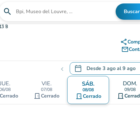
search
Buscar
Buscar un establecimiento
13 B
share
Comp
mail_outline
Cont
calendar_today
Desde
3 ago
al
9 ago
chevron_left
.
Abra el calendario para camb
JUE.
VIE.
DOM.
SÁB.
06/08
07/08
09/08
08/08
door_front
door_front
Cerrado
Cerrado
door_front
Cerra
Cerrado