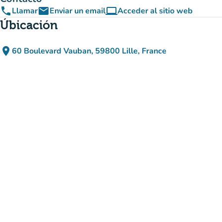
phone
email
computer
Llamar
Enviar un email
Acceder al sitio web
(nueva pestaña)
Úbicación
place
60 Boulevard Vauban, 59800 Lille, France
(abrir en Google Maps)
(nueva pestaña)