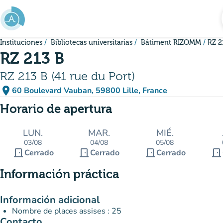
Ir al contenido principal
Instituciones
Bibliotecas universitarias
Bâtiment RIZOMM
RZ 2
RZ 213 B
RZ 213 B (41 rue du Port)
place
60 Boulevard Vauban, 59800 Lille, France
(abrir en Google Maps)
(nueva pestaña)
Horario de apertura
LUN.
MAR.
MIÉ.
03/08
04/08
05/08
door_front
door_front
door_front
door_front
Cerrado
Cerrado
Cerrado
Información práctica
Información adicional
Nombre de places assises : 25
Contacto