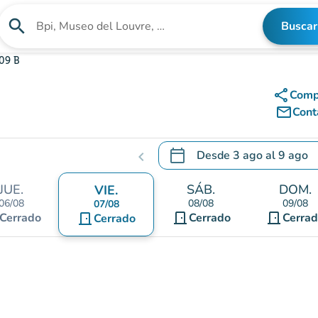
search
Buscar
Buscar un establecimiento
09 B
share
Comp
mail_outline
Cont
calendar_today
Desde
3 ago
al
9 ago
chevron_left
.
Abra el calendario para camb
JUE.
SÁB.
DOM.
VIE.
06/08
08/08
09/08
07/08
door_front
door_front
Cerrado
door_front
Cerrado
Cerra
Cerrado