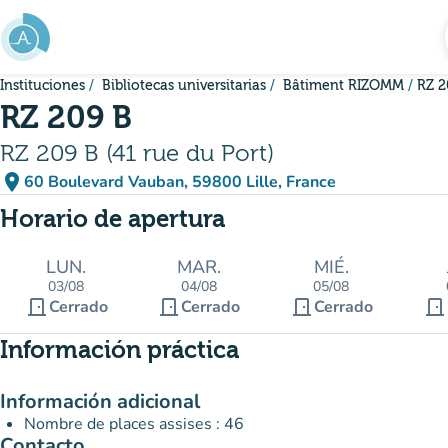
Ir al contenido principal
Instituciones
Bibliotecas universitarias
Bâtiment RIZOMM
RZ 2
RZ 209 B
RZ 209 B (41 rue du Port)
place
60 Boulevard Vauban, 59800 Lille, France
(abrir en Google Maps)
(nueva pestaña)
Horario de apertura
LUN.
MAR.
MIÉ.
03/08
04/08
05/08
door_front
door_front
door_front
door_front
Cerrado
Cerrado
Cerrado
Información práctica
Información adicional
Nombre de places assises : 46
Contacto