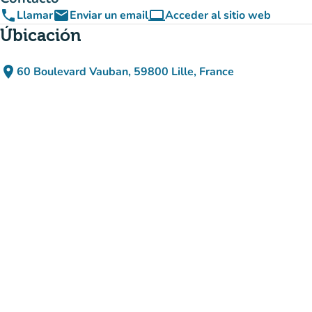
phone
email
computer
Llamar
Enviar un email
Acceder al sitio web
(nueva pestaña)
Úbicación
place
60 Boulevard Vauban, 59800 Lille, France
(abrir en Google Maps)
(nueva pestaña)