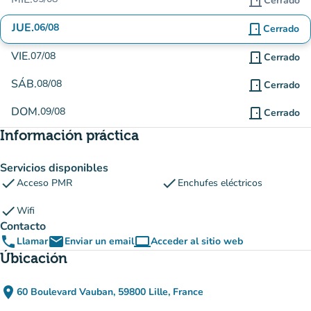
door_front
Cerrado
JUE.
06/08
door_front
Cerrado
VIE.
07/08
door_front
Cerrado
SÁB.
08/08
door_front
Cerrado
DOM.
09/08
door_front
Cerrado
Información práctica
Servicios disponibles
check
check
Acceso PMR
Enchufes eléctricos
check
Wifi
Contacto
phone
email
computer
Llamar
Enviar un email
Acceder al sitio web
(nueva pestaña)
Úbicación
place
60 Boulevard Vauban, 59800 Lille, France
(abrir en Google Maps)
(nueva pestaña)