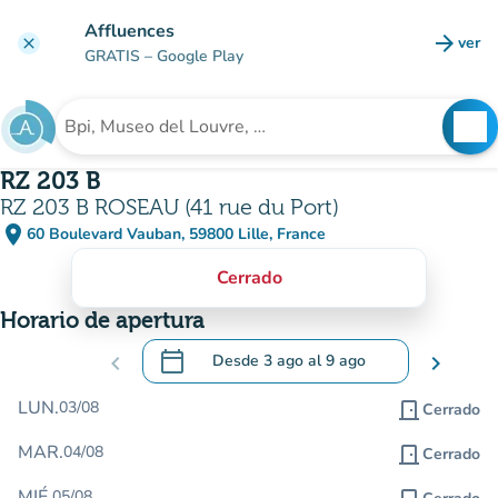
Ir al contenido principal
Affluences
arrow_forward
ver
clear
(nuev
GRATIS
– Google Play
search
See
Buscar un establecimiento
RZ 203 B
RZ 203 B ROSEAU (41 rue du Port)
place
60 Boulevard Vauban, 59800 Lille, France
(abrir en Google Maps)
(nueva pestaña)
Cerrado
Horario de apertura
calendar_today
chevron_left
Desde
3 ago
al
9 ago
chevron_right
.
Abra el calendario para cambiar las fecha
LUN.
03/08
door_front
Cerrado
MAR.
04/08
door_front
Cerrado
MIÉ.
05/08