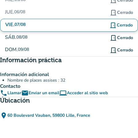
door_front
Cerrado
JUE.
06/08
door_front
Cerrado
VIE.
07/08
door_front
Cerrado
SÁB.
08/08
door_front
Cerrado
DOM.
09/08
door_front
Cerrado
Información práctica
Información adicional
Nombre de places assises : 32
Contacto
phone
email
computer
Llamar
Enviar un email
Acceder al sitio web
(nueva pestaña)
Úbicación
place
60 Boulevard Vauban, 59800 Lille, France
(abrir en Google Maps)
(nueva pestaña)