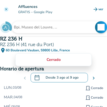
Ir al contenido principal
Affluences
arrow_forward
ver
clear
(nuev
GRATIS
– Google Play
search
See
Buscar un establecimiento
RZ 236 H
RZ 236 H (41 rue du Port)
place
60 Boulevard Vauban, 59800 Lille, France
(abrir en Google Maps)
(nueva pestaña)
Cerrado
Horario de apertura
calendar_today
chevron_left
Desde
3 ago
al
9 ago
chevron_right
.
Abra el calendario para cambiar las fecha
LUN.
03/08
door_front
Cerrado
MAR.
04/08
door_front
Cerrado
MIÉ.
05/08