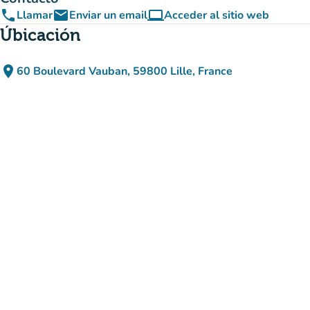
phone
email
computer
Llamar
Enviar un email
Acceder al sitio web
(nueva pestaña)
Úbicación
place
60 Boulevard Vauban, 59800 Lille, France
(abrir en Google Maps)
(nueva pestaña)