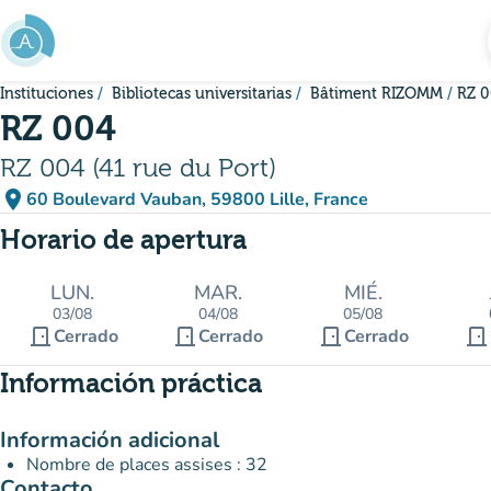
Ir al contenido principal
Instituciones
Bibliotecas universitarias
Bâtiment RIZOMM
RZ 
RZ 004
RZ 004 (41 rue du Port)
place
60 Boulevard Vauban, 59800 Lille, France
(abrir en Google Maps)
(nueva pestaña)
Horario de apertura
LUN.
MAR.
MIÉ.
03/08
04/08
05/08
door_front
door_front
door_front
door_front
Cerrado
Cerrado
Cerrado
Información práctica
Información adicional
Nombre de places assises : 32
Contacto