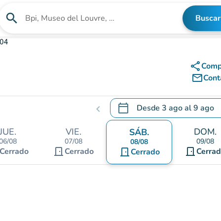
search
Buscar
Buscar un establecimiento
004
share
Comp
mail_outline
Cont
calendar_today
Desde
3 ago
al
9 ago
chevron_left
.
Abra el calendario para camb
JUE.
VIE.
DOM.
SÁB.
06/08
07/08
09/08
08/08
door_front
door_front
Cerrado
Cerrado
door_front
Cerra
Cerrado