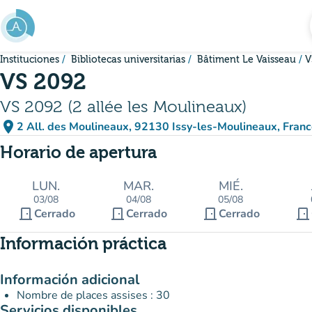
Ir al contenido principal
Instituciones
Bibliotecas universitarias
Bâtiment Le Vaisseau
V
VS 2092
VS 2092 (2 allée les Moulineaux)
place
2 All. des Moulineaux, 92130 Issy-les-Moulineaux, Fran
(abrir en Google Maps)
(nueva pestaña)
Horario de apertura
LUN.
MAR.
MIÉ.
03/08
04/08
05/08
door_front
door_front
door_front
door_front
Cerrado
Cerrado
Cerrado
Información práctica
Información adicional
Nombre de places assises : 30
Servicios disponibles