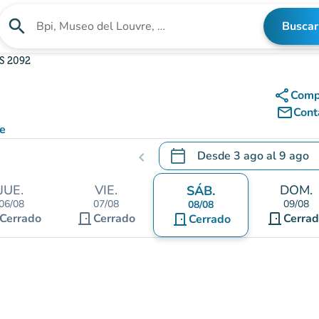
search
Buscar
Buscar un establecimiento
S 2092
share
Comp
mail_outline
Cont
ce
calendar_today
Desde
3 ago
al
9 ago
chevron_left
.
Abra el calendario para camb
JUE.
VIE.
DOM.
SÁB.
06/08
07/08
09/08
08/08
door_front
door_front
Cerrado
Cerrado
door_front
Cerra
Cerrado