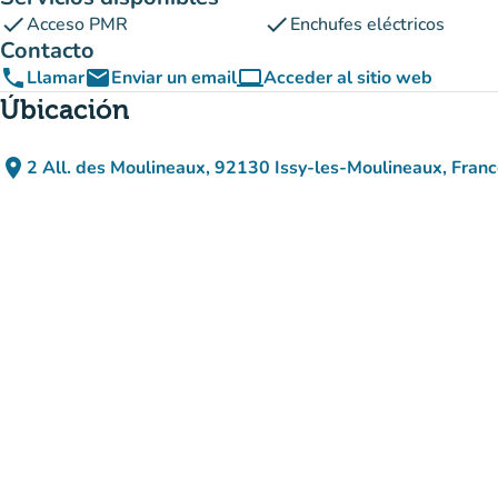
check
check
Acceso PMR
Enchufes eléctricos
Contacto
phone
email
computer
Llamar
Enviar un email
Acceder al sitio web
(nueva pestaña)
Úbicación
place
2 All. des Moulineaux, 92130 Issy-les-Moulineaux, Fran
(abrir en Google Maps)
(nueva pestaña)