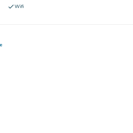
check
Wifi
ce