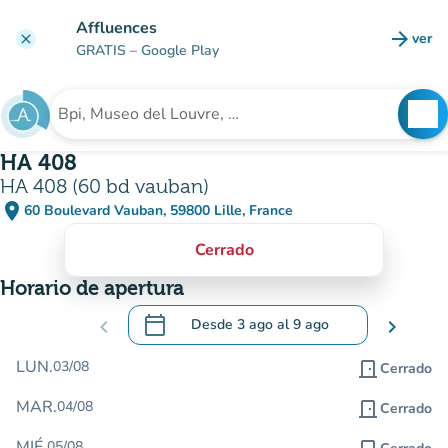
Ir al contenido principal
Affluences
arrow_forward
ver
clear
(nuev
GRATIS
– Google Play
search
See
Buscar un establecimiento
HA 408
HA 408 (60 bd vauban)
place
60 Boulevard Vauban, 59800 Lille, France
(abrir en Google Maps)
(nueva pestaña)
Cerrado
Horario de apertura
calendar_today
chevron_left
Desde
3 ago
al
9 ago
chevron_right
.
Abra el calendario para cambiar las fecha
LUN.
03/08
door_front
Cerrado
MAR.
04/08
door_front
Cerrado
MIÉ.
05/08