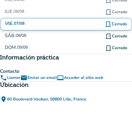
door_front
Cerrado
JUE.
06/08
door_front
Cerrado
VIE.
07/08
door_front
Cerrado
SÁB.
08/08
door_front
Cerrado
DOM.
09/08
door_front
Cerrado
Información práctica
Contacto
phone
email
computer
Llamar
Enviar un email
Acceder al sitio web
(nueva pestaña)
Úbicación
place
60 Boulevard Vauban, 59800 Lille, France
(abrir en Google Maps)
(nueva pestaña)