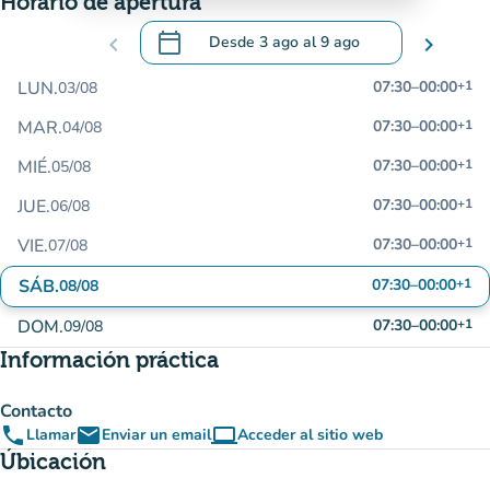
Horario de apertura
calendar_today
chevron_left
Desde
3 ago
al
9 ago
chevron_right
.
Abra el calendario para cambiar las fecha
LUN.
07:30
–
00:00
+1
03/08
MAR.
07:30
–
00:00
+1
04/08
MIÉ.
07:30
–
00:00
+1
05/08
JUE.
07:30
–
00:00
+1
06/08
VIE.
07:30
–
00:00
+1
07/08
SÁB.
07:30
–
00:00
+1
08/08
DOM.
07:30
–
00:00
+1
09/08
Información práctica
Contacto
phone
email
computer
Llamar
Enviar un email
Acceder al sitio web
(nueva pestaña)
Úbicación