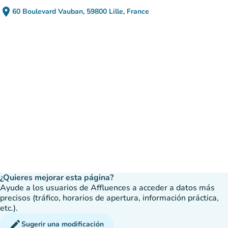
place
60 Boulevard Vauban, 59800 Lille, France
(abrir en Google Maps)
(nueva pestaña)
¿Quieres mejorar esta página?
Ayude a los usuarios de Affluences a acceder a datos más
precisos (tráfico, horarios de apertura, información práctica,
etc.).
edit
Sugerir una modificación