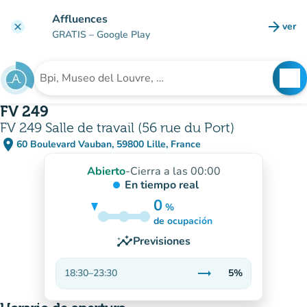
Ir al contenido principal
Affluences
arrow_forward
ver
clear
(nuev
GRATIS
– Google Play
search
See
Buscar un establecimiento
FV 249
FV 249 Salle de travail (56 rue du Port)
place
60 Boulevard Vauban, 59800 Lille, France
(abrir en Google Maps)
(nueva pestaña)
Abierto
-
Cierra a las 00:00
En tiempo real
0
%
5%
de ocupación
insights
Previsiones
trending_flat
18:30
–
23:30
5%
Estable