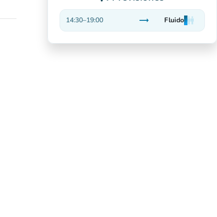
trending_flat
14:30
–
19:00
Fluido
man
man
man
Estable