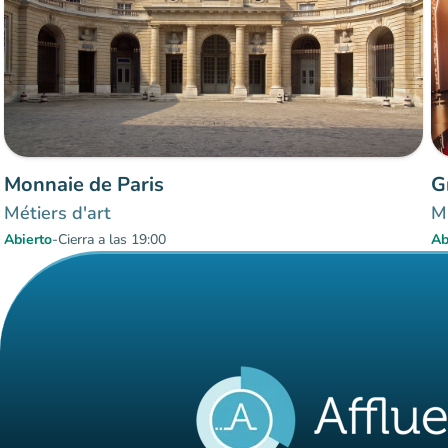
Monnaie de Paris
G
Métiers d'art
M
Abierto
-
Cierra a las 19:00
Ab
Elementos 1 a 3 sobre 3