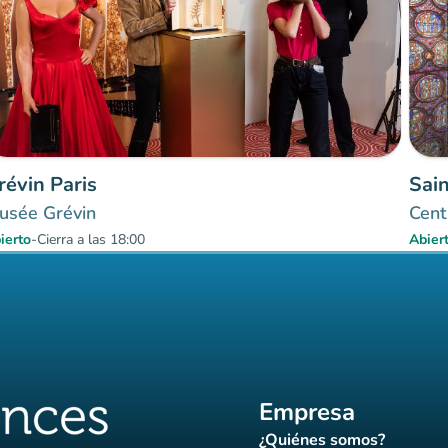
révin Paris
Sai
usée Grévin
Cent
ierto
-
Cierra a las 18:00
Abier
Empresa
¿Quiénes somos?