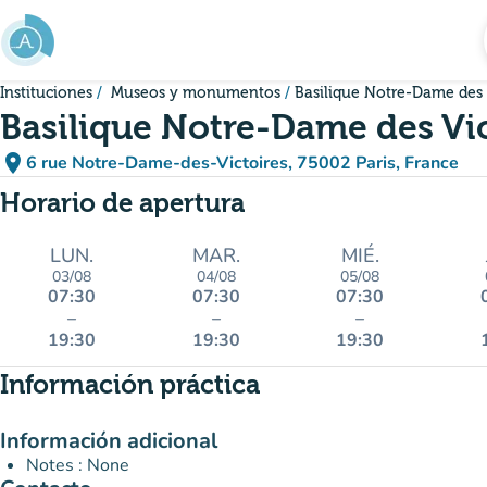
Ir al contenido principal
Instituciones
Museos y monumentos
Basilique Notre-Dame des 
Basilique Notre-Dame des Vic
place
6 rue Notre-Dame-des-Victoires, 75002 Paris, France
(abrir en Google Maps)
(nueva pestaña)
Horario de apertura
LUN.
MAR.
MIÉ.
03/08
04/08
05/08
07:30
07:30
07:30
–
–
–
19:30
19:30
19:30
Información práctica
Información adicional
Notes : None