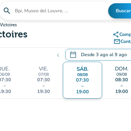
search
Buscar
Buscar un establecimiento
Victoires
toires
share
Comp
mail_outline
Cont
calendar_today
Desde
3 ago
al
9 ago
chevron_left
.
Abra el calendario para camb
JUE.
VIE.
DOM.
SÁB.
06/08
07/08
09/08
08/08
07:30
07:30
08:30
07:30
–
–
–
–
19:30
19:30
19:00
19:00