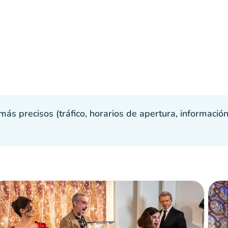
s precisos (tráfico, horarios de apertura, información p
Multitud
:
Moderado
man
man
man