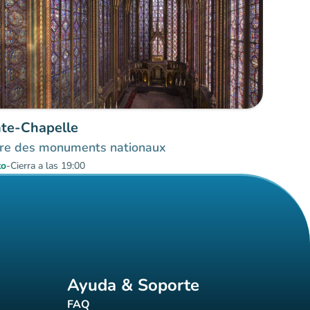
nte-Chapelle
re des monuments nationaux
to
-
Cierra a las 19:00
Ayuda & Soporte
FAQ