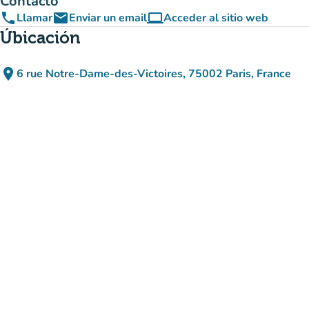
Contacto
phone
email
computer
Llamar
Enviar un email
Acceder al sitio web
(nueva pestaña)
Úbicación
place
6 rue Notre-Dame-des-Victoires, 75002 Paris, France
(abrir en Google Maps)
(nueva pestaña)