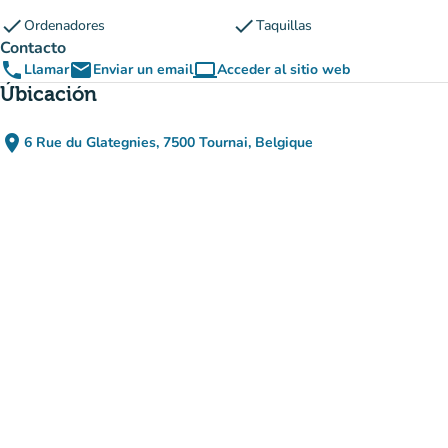
check
check
Ordenadores
Taquillas
Contacto
phone
email
computer
Llamar
Enviar un email
Acceder al sitio web
(nueva pestaña)
Úbicación
place
6 Rue du Glategnies, 7500 Tournai, Belgique
(abrir en Google Maps)
(nueva pestaña)