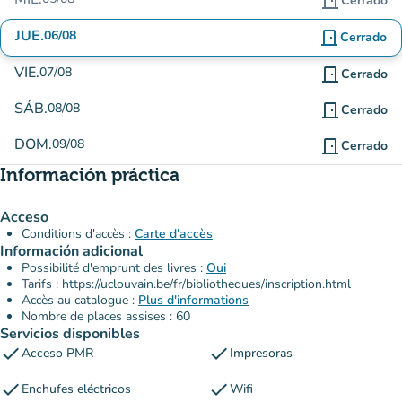
door_front
Cerrado
JUE.
06/08
door_front
Cerrado
VIE.
07/08
door_front
Cerrado
SÁB.
08/08
door_front
Cerrado
DOM.
09/08
door_front
Cerrado
Información práctica
Acceso
Conditions d'accès :
Carte d'accès
Información adicional
Possibilité d'emprunt des livres :
Oui
Tarifs : https://uclouvain.be/fr/bibliotheques/inscription.html
Accès au catalogue :
Plus d'informations
Nombre de places assises : 60
Servicios disponibles
check
check
Acceso PMR
Impresoras
check
check
Enchufes eléctricos
Wifi