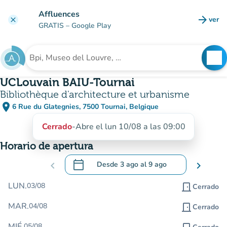
Ir al contenido principal
Affluences
arrow_forward
ver
clear
(nuev
GRATIS
– Google Play
search
See
Buscar un establecimiento
UCLouvain BAIU-Tournai
Bibliothèque d'architecture et urbanisme
place
6 Rue du Glategnies, 7500 Tournai, Belgique
(abrir en Google Maps)
(nueva pestaña)
Cerrado
-
Abre el lun 10/08 a las 09:00
Horario de apertura
calendar_today
chevron_left
Desde
3 ago
al
9 ago
chevron_right
.
Abra el calendario para cambiar las fecha
LUN.
03/08
door_front
Cerrado
MAR.
04/08
door_front
Cerrado
MIÉ.
05/08