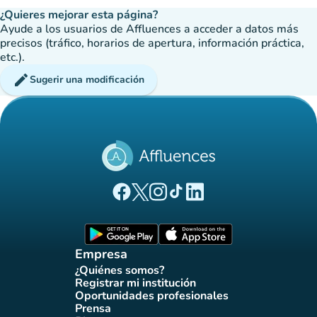
¿Quieres mejorar esta página?
Ayude a los usuarios de Affluences a acceder a datos más
precisos (tráfico, horarios de apertura, información práctica,
etc.).
edit
Sugerir una modificación
(nueva pestaña)
(nueva pestaña)
(nueva pestaña)
(nueva pestaña)
(nueva pestaña)
Página Facebook Affluences
Página Twitter Affluences
Página Instagram Affluences
Página de TikTok de Affluenc
Página LinkedIn Affluenc
(nueva pestaña)
(nueva pestaña)
Empresa
¿Quiénes somos?
(nueva pestaña)
Registrar mi institución
(nueva pestaña)
Oportunidades profesionales
(nueva pestaña)
Prensa
(nueva pestaña)