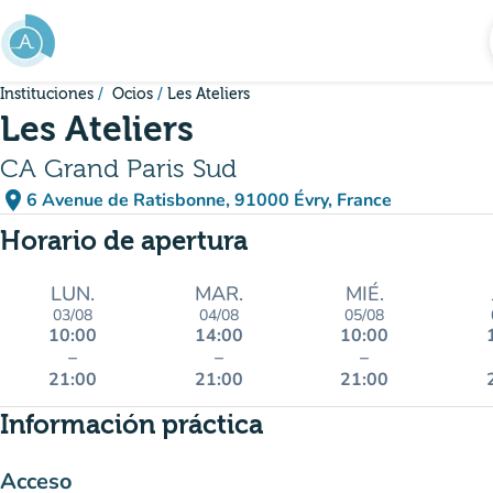
Ir al contenido principal
Instituciones
Ocios
Les Ateliers
Les Ateliers
CA Grand Paris Sud
place
6 Avenue de Ratisbonne, 91000 Évry, France
(abrir en Google Maps)
(nueva pestaña)
Horario de apertura
LUN.
MAR.
MIÉ.
03/08
04/08
05/08
10:00
14:00
10:00
–
–
–
21:00
21:00
21:00
Información práctica
Acceso