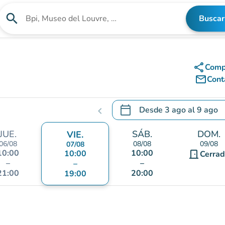
search
Buscar
Buscar un establecimiento
share
Comp
mail_outline
Cont
calendar_today
Desde
3 ago
al
9 ago
chevron_left
.
Abra el calendario para camb
JUE.
SÁB.
DOM.
VIE.
06/08
08/08
09/08
07/08
10:00
10:00
10:00
door_front
Cerra
–
–
–
21:00
20:00
19:00