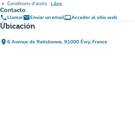
Conditions d'accès :
Libre
Contacto
phone
email
computer
Llamar
Enviar un email
Acceder al sitio web
(nueva pestaña)
Úbicación
place
6 Avenue de Ratisbonne, 91000 Évry, France
(abrir en Google Maps)
(nueva pestaña)