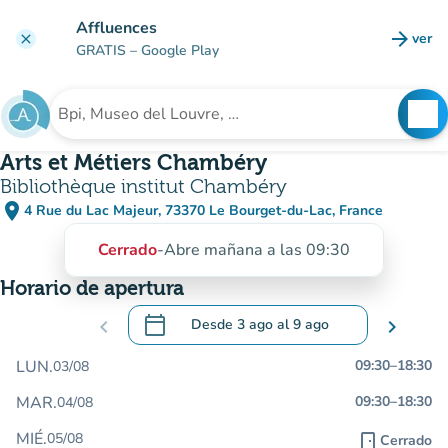
Ir al contenido principal
Affluences
arrow_forward
ver
clear
(nuev
GRATIS
– Google Play
search
See
Buscar un establecimiento
Arts et Métiers Chambéry
Bibliothèque institut Chambéry
place
4 Rue du Lac Majeur, 73370 Le Bourget-du-Lac, France
(abrir en Google Maps)
(nueva pestaña)
Cerrado
-
Abre mañana a las 09:30
Horario de apertura
calendar_today
chevron_left
Desde
3 ago
al
9 ago
chevron_right
.
Abra el calendario para cambiar las fecha
LUN.
09:30
–
18:30
03/08
MAR.
09:30
–
18:30
04/08
MIÉ.
05/08
door_front
Cerrado