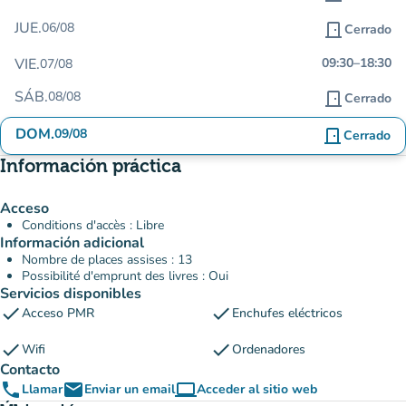
JUE.
06/08
door_front
Cerrado
VIE.
09:30
–
18:30
07/08
SÁB.
08/08
door_front
Cerrado
DOM.
09/08
door_front
Cerrado
Información práctica
Acceso
Conditions d'accès : Libre
Información adicional
Nombre de places assises : 13
Possibilité d'emprunt des livres : Oui
Servicios disponibles
check
check
Acceso PMR
Enchufes eléctricos
check
check
Wifi
Ordenadores
Contacto
phone
email
computer
Llamar
Enviar un email
Acceder al sitio web
(nueva pestaña)