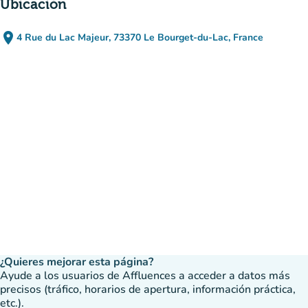
Úbicación
place
4 Rue du Lac Majeur, 73370 Le Bourget-du-Lac, France
(abrir en Google Maps)
(nueva pestaña)
¿Quieres mejorar esta página?
Ayude a los usuarios de Affluences a acceder a datos más
precisos (tráfico, horarios de apertura, información práctica,
etc.).