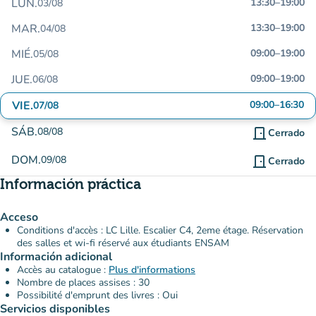
LUN.
13:30
–
19:00
03/08
MAR.
13:30
–
19:00
04/08
MIÉ.
09:00
–
19:00
05/08
JUE.
09:00
–
19:00
06/08
VIE.
09:00
–
16:30
07/08
SÁB.
08/08
door_front
Cerrado
DOM.
09/08
door_front
Cerrado
Información práctica
Acceso
Conditions d'accès : LC Lille. Escalier C4, 2eme étage. Réservation
des salles et wi-fi réservé aux étudiants ENSAM
Información adicional
Accès au catalogue :
Plus d'informations
Nombre de places assises : 30
Possibilité d'emprunt des livres : Oui
Servicios disponibles