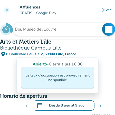
Ir al contenido principal
Affluences
arrow_forward
ver
clear
(nuev
GRATIS
– Google Play
search
See
Buscar un establecimiento
Arts et Métiers Lille
Bibliothèque Campus Lille
place
8 Boulevard Louis XIV, 59800 Lille, France
(abrir en Google Maps)
(nueva pestaña)
Abierto
-
Cierra a las 16:30
Le taux d'occupation est provisoirement
indisponible.
Horario de apertura
calendar_today
chevron_left
Desde
3 ago
al
9 ago
chevron_right
.
Abra el calendario para cambiar las fecha