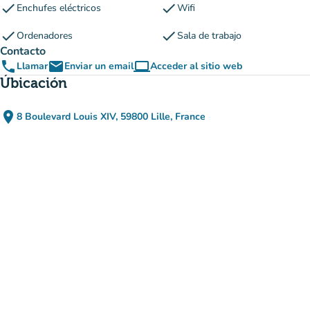
check
check
Enchufes eléctricos
Wifi
check
check
Ordenadores
Sala de trabajo
Contacto
phone
email
computer
Llamar
Enviar un email
Acceder al sitio web
(nueva pestaña)
Úbicación
place
8 Boulevard Louis XIV, 59800 Lille, France
(abrir en Google Maps)
(nueva pestaña)