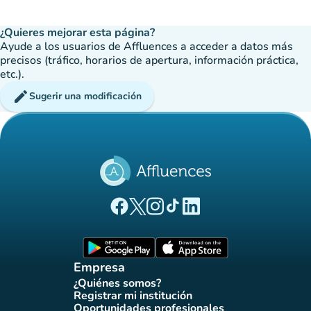
¿Quieres mejorar esta página?
Ayude a los usuarios de Affluences a acceder a datos más
precisos (tráfico, horarios de apertura, información práctica,
etc.).
edit
Sugerir una modificación
(nueva pestaña)
(nueva pestaña)
(nueva pestaña)
(nueva pestaña)
(nueva pestaña)
Página Facebook Affluences
Página Twitter Affluences
Página Instagram Affluences
Página de TikTok de Affluenc
Página LinkedIn Affluenc
(nueva pestaña)
(nueva pestaña)
Empresa
¿Quiénes somos?
(nueva pestaña)
Registrar mi institución
(nueva pestaña)
Oportunidades profesionales