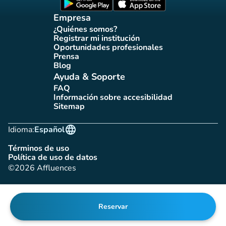
(nueva pestaña)
(nueva pestaña)
Empresa
¿Quiénes somos?
(nueva pestaña)
Registrar mi institución
(nueva pestaña)
Oportunidades profesionales
(nueva pestaña)
Prensa
(nueva pestaña)
Blog
(nueva pestaña)
Ayuda & Soporte
FAQ
(nueva pestaña)
Información sobre accesibilidad
(nueva pestaña)
Sitemap
(nueva pestaña)
language
Idioma:
Español
Términos de uso
(nueva pestaña)
Política de uso de datos
(nueva pestaña)
©2026 Affluences
Reservar