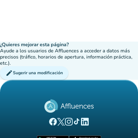
¿Quieres mejorar esta página?
Ayude a los usuarios de Affluences a acceder a datos más
precisos (tráfico, horarios de apertura, información práctica,
etc.).
edit
Sugerir una modificación
(nueva pestaña)
(nueva pestaña)
(nueva pestaña)
(nueva pestaña)
(nueva pestaña)
Página Facebook Affluences
Página Twitter Affluences
Página Instagram Affluences
Página de TikTok de Affluenc
Página LinkedIn Affluenc