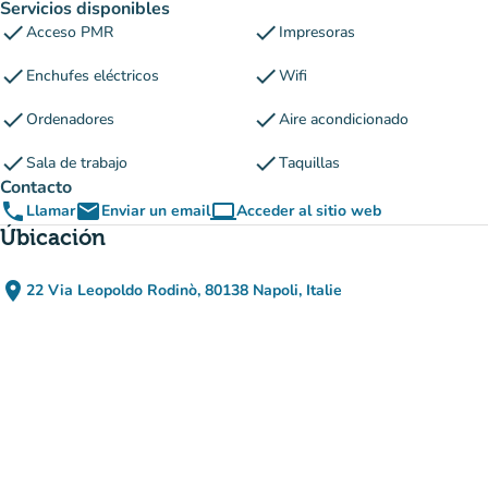
Servicios disponibles
check
check
Acceso PMR
Impresoras
check
check
Enchufes eléctricos
Wifi
check
check
Ordenadores
Aire acondicionado
check
check
Sala de trabajo
Taquillas
Contacto
phone
email
computer
Llamar
Enviar un email
Acceder al sitio web
(nueva pestaña)
Úbicación
place
22 Via Leopoldo Rodinò, 80138 Napoli, Italie
(abrir en Google Maps)
(nueva pestaña)