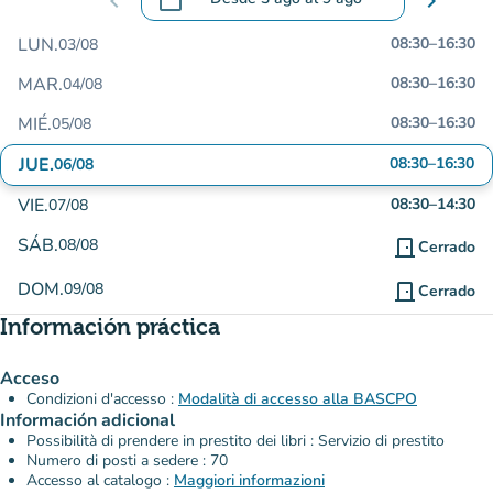
chevron_left
chevron_right
.
Abra el calendario para cambiar las fecha
LUN.
08:30
–
16:30
03/08
MAR.
08:30
–
16:30
04/08
MIÉ.
08:30
–
16:30
05/08
JUE.
08:30
–
16:30
06/08
VIE.
08:30
–
14:30
07/08
SÁB.
08/08
door_front
Cerrado
DOM.
09/08
door_front
Cerrado
Información práctica
Acceso
Condizioni d'accesso :
Modalità di accesso alla BASCPO
Información adicional
Possibilità di prendere in prestito dei libri : Servizio di prestito
Numero di posti a sedere : 70
Accesso al catalogo :
Maggiori informazioni