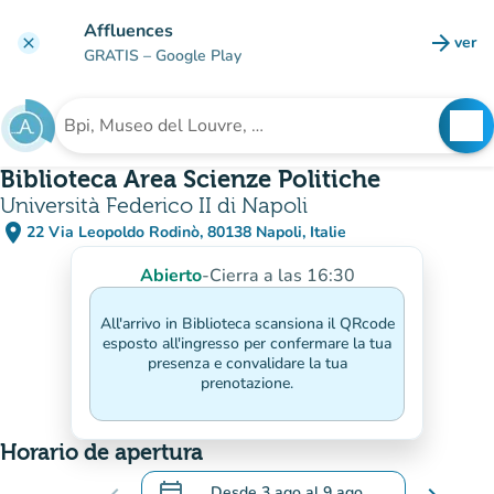
Ir al contenido principal
Affluences
arrow_forward
ver
clear
(nuev
GRATIS
– Google Play
search
See
Buscar un establecimiento
Biblioteca Area Scienze Politiche
Università Federico II di Napoli
place
22 Via Leopoldo Rodinò, 80138 Napoli, Italie
(abrir en Google Maps)
(nueva pestaña)
Abierto
-
Cierra a las 16:30
All'arrivo in Biblioteca scansiona il QRcode
esposto all'ingresso per confermare la tua
presenza e convalidare la tua
prenotazione.
Horario de apertura
calendar_today
Desde
3 ago
al
9 ago