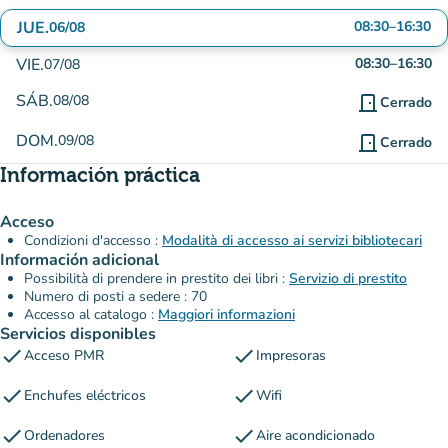
JUE.
08:30
–
16:30
06/08
VIE.
08:30
–
16:30
07/08
SÁB.
08/08
door_front
Cerrado
DOM.
09/08
door_front
Cerrado
Información práctica
Acceso
Condizioni d'accesso :
Modalità di accesso ai servizi bibliotecari
Información adicional
Possibilità di prendere in prestito dei libri :
Servizio di prestito
Numero di posti a sedere : 70
Accesso al catalogo :
Maggiori informazioni
Servicios disponibles
check
check
Acceso PMR
Impresoras
check
check
Enchufes eléctricos
Wifi
check
check
Ordenadores
Aire acondicionado