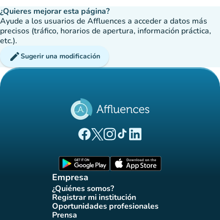
¿Quieres mejorar esta página?
Ayude a los usuarios de Affluences a acceder a datos más
precisos (tráfico, horarios de apertura, información práctica,
etc.).
edit
Sugerir una modificación
(nueva pestaña)
(nueva pestaña)
(nueva pestaña)
(nueva pestaña)
(nueva pestaña)
Página Facebook Affluences
Página Twitter Affluences
Página Instagram Affluences
Página de TikTok de Affluenc
Página LinkedIn Affluenc
(nueva pestaña)
(nueva pestaña)
Empresa
¿Quiénes somos?
(nueva pestaña)
Registrar mi institución
(nueva pestaña)
Oportunidades profesionales
(nueva pestaña)
Prensa
(nueva pestaña)