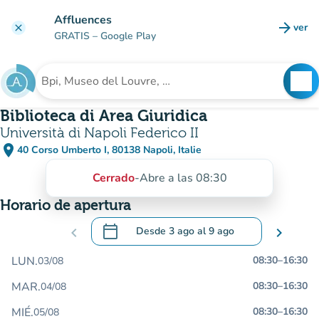
Ir al contenido principal
Affluences
arrow_forward
ver
clear
(nuev
GRATIS
– Google Play
search
See
Buscar un establecimiento
Biblioteca di Area Giuridica
Università di Napoli Federico II
place
40 Corso Umberto I, 80138 Napoli, Italie
(abrir en Google Maps)
(nueva pestaña)
Cerrado
-
Abre a las 08:30
Horario de apertura
calendar_today
chevron_left
Desde
3 ago
al
9 ago
chevron_right
.
Abra el calendario para cambiar las fecha
LUN.
08:30
–
16:30
03/08
MAR.
08:30
–
16:30
04/08
MIÉ.
08:30
–
16:30
05/08