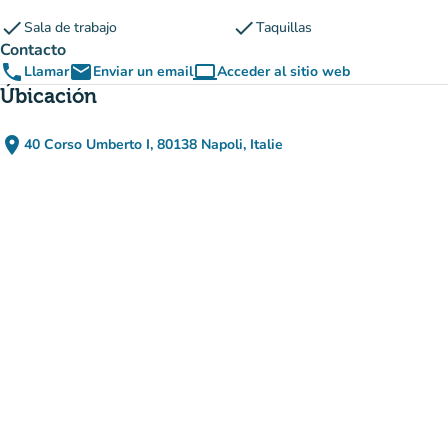
check
check
Sala de trabajo
Taquillas
Contacto
phone
email
computer
Llamar
Enviar un email
Acceder al sitio web
(nueva pestaña)
Úbicación
place
40 Corso Umberto I, 80138 Napoli, Italie
(abrir en Google Maps)
(nueva pestaña)