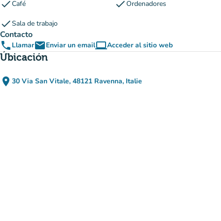
check
check
Café
Ordenadores
check
Sala de trabajo
Contacto
phone
email
computer
Llamar
Enviar un email
Acceder al sitio web
(nueva pestaña)
Úbicación
place
30 Via San Vitale, 48121 Ravenna, Italie
(abrir en Google Maps)
(nueva pestaña)