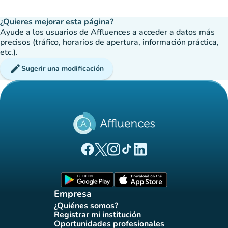
¿Quieres mejorar esta página?
Ayude a los usuarios de Affluences a acceder a datos más
precisos (tráfico, horarios de apertura, información práctica,
etc.).
edit
Sugerir una modificación
(nueva pestaña)
(nueva pestaña)
(nueva pestaña)
(nueva pestaña)
(nueva pestaña)
Página Facebook Affluences
Página Twitter Affluences
Página Instagram Affluences
Página de TikTok de Affluenc
Página LinkedIn Affluenc
(nueva pestaña)
(nueva pestaña)
Empresa
¿Quiénes somos?
(nueva pestaña)
Registrar mi institución
(nueva pestaña)
Oportunidades profesionales
(nueva pestaña)