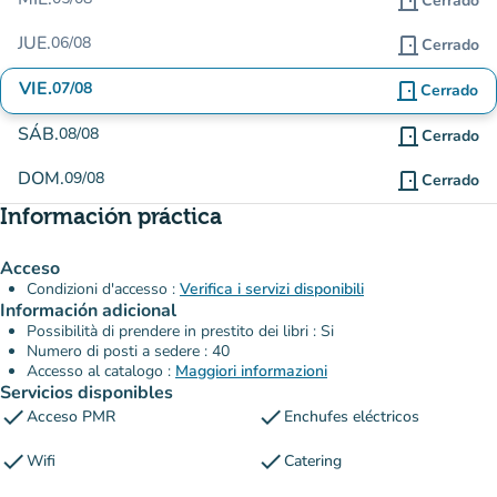
door_front
Cerrado
JUE.
06/08
door_front
Cerrado
VIE.
07/08
door_front
Cerrado
SÁB.
08/08
door_front
Cerrado
DOM.
09/08
door_front
Cerrado
Información práctica
Acceso
Condizioni d'accesso :
Verifica i servizi disponibili
Información adicional
Possibilità di prendere in prestito dei libri : Si
Numero di posti a sedere : 40
Accesso al catalogo :
Maggiori informazioni
Servicios disponibles
check
check
Acceso PMR
Enchufes eléctricos
check
check
Wifi
Catering