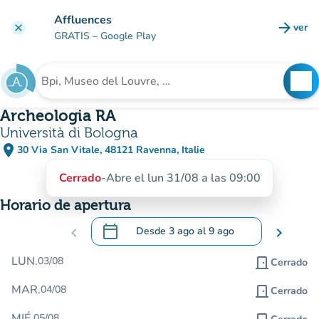
Ir al contenido principal
Affluences
arrow_forward
ver
clear
(nuev
GRATIS
– Google Play
search
See
Buscar un establecimiento
Archeologia RA
Università di Bologna
place
30 Via San Vitale, 48121 Ravenna, Italie
(abrir en Google Maps)
(nueva pestaña)
Cerrado
-
Abre el lun 31/08 a las 09:00
Horario de apertura
calendar_today
chevron_left
Desde
3 ago
al
9 ago
chevron_right
.
Abra el calendario para cambiar las fecha
LUN.
03/08
door_front
Cerrado
MAR.
04/08
door_front
Cerrado
MIÉ.
05/08