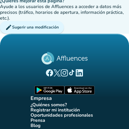
¿Quieres mejorar esta página?
Ayude a los usuarios de Affluences a acceder a datos más
precisos (tráfico, horarios de apertura, información práctica,
etc.).
edit
Sugerir una modificación
(nueva pestaña)
(nueva pestaña)
(nueva pestaña)
(nueva pestaña)
(nueva pestaña)
Página Facebook Affluences
Página Twitter Affluences
Página Instagram Affluences
Página de TikTok de Affluenc
Página LinkedIn Affluenc
(nueva pestaña)
(nueva pestaña)
Empresa
¿Quiénes somos?
(nueva pestaña)
Registrar mi institución
(nueva pestaña)
Oportunidades profesionales
(nueva pestaña)
Prensa
(nueva pestaña)
Blog
(nueva pestaña)