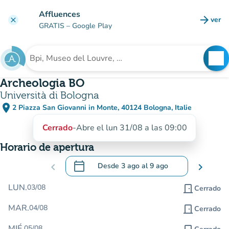
Ir al contenido principal
Affluences
arrow_forward
ver
clear
(nuev
GRATIS
– Google Play
search
See
Buscar un establecimiento
Archeologia BO
Università di Bologna
place
2 Piazza San Giovanni in Monte, 40124 Bologna, Italie
(abrir en Google Maps)
(nueva pestaña)
Cerrado
-
Abre el lun 31/08 a las 09:00
Horario de apertura
calendar_today
chevron_left
Desde
3 ago
al
9 ago
chevron_right
.
Abra el calendario para cambiar las fecha
LUN.
03/08
door_front
Cerrado
MAR.
04/08
door_front
Cerrado
MIÉ.
05/08