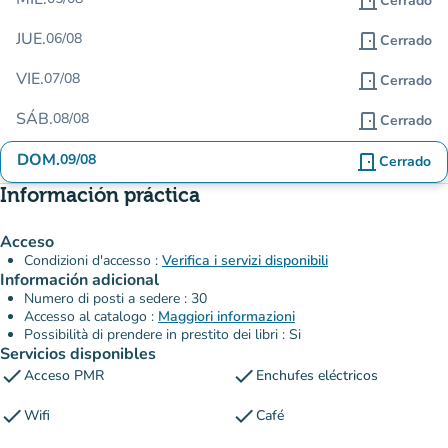
door_front
Cerrado
JUE.
06/08
door_front
Cerrado
VIE.
07/08
door_front
Cerrado
SÁB.
08/08
door_front
Cerrado
DOM.
09/08
door_front
Cerrado
Información práctica
Acceso
Condizioni d'accesso :
Verifica i servizi disponibili
Información adicional
Numero di posti a sedere : 30
Accesso al catalogo :
Maggiori informazioni
Possibilità di prendere in prestito dei libri : Si
Servicios disponibles
check
check
Acceso PMR
Enchufes eléctricos
check
check
Wifi
Café