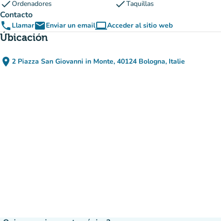
check
check
Ordenadores
Taquillas
Contacto
phone
email
computer
Llamar
Enviar un email
Acceder al sitio web
(nueva pestaña)
Úbicación
place
2 Piazza San Giovanni in Monte, 40124 Bologna, Italie
(abrir en Google Maps)
(nueva pestaña)