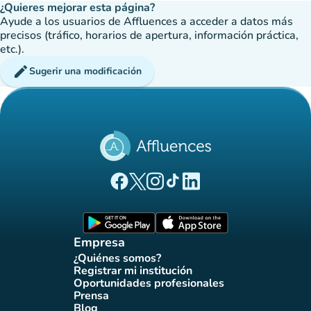
¿Quieres mejorar esta página?
Ayude a los usuarios de Affluences a acceder a datos más
precisos (tráfico, horarios de apertura, información práctica,
etc.).
edit
Sugerir una modificación
(nueva pestaña)
(nueva pestaña)
(nueva pestaña)
(nueva pestaña)
(nueva pestaña)
Página Facebook Affluences
Página Twitter Affluences
Página Instagram Affluences
Página de TikTok de Affluenc
Página LinkedIn Affluenc
(nueva pestaña)
(nueva pestaña)
Empresa
¿Quiénes somos?
(nueva pestaña)
Registrar mi institución
(nueva pestaña)
Oportunidades profesionales
(nueva pestaña)
Prensa
(nueva pestaña)
Blog