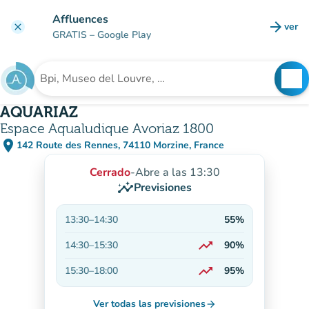
Ir al contenido principal
Affluences
arrow_forward
ver
clear
(nuev
GRATIS
– Google Play
search
See
Buscar un establecimiento
AQUARIAZ
Espace Aqualudique Avoriaz 1800
place
142 Route des Rennes, 74110 Morzine, France
(abrir en Google Maps)
(nueva pestaña)
Cerrado
-
Abre a las 13:30
insights
Previsiones
13:30
–
14:30
55%
trending_up
14:30
–
15:30
90%
En aumento
trending_up
15:30
–
18:00
95%
En aumento
Ver todas las previsiones
arrow_forward