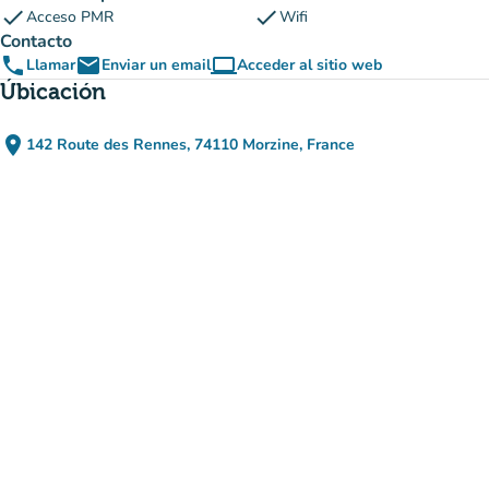
check
check
Acceso PMR
Wifi
Contacto
phone
email
computer
Llamar
Enviar un email
Acceder al sitio web
(nueva pestaña)
Úbicación
place
142 Route des Rennes, 74110 Morzine, France
(abrir en Google Maps)
(nueva pestaña)