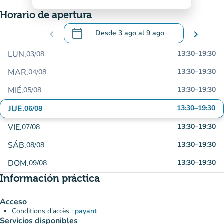
Horario de apertura
calendar_today
chevron_left
Desde
3 ago
al
9 ago
chevron_right
.
Abra el calendario para cambiar las fecha
LUN.
13:30
–
19:30
03/08
MAR.
13:30
–
19:30
04/08
MIÉ.
13:30
–
19:30
05/08
JUE.
13:30
–
19:30
06/08
VIE.
13:30
–
19:30
07/08
SÁB.
13:30
–
19:30
08/08
DOM.
13:30
–
19:30
09/08
Información práctica
Acceso
Conditions d'accès :
payant
Servicios disponibles