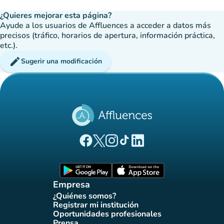
¿Quieres mejorar esta página?
Ayude a los usuarios de Affluences a acceder a datos más
precisos (tráfico, horarios de apertura, información práctica,
etc.).
edit
Sugerir una modificación
(nueva pestaña)
(nueva pestaña)
(nueva pestaña)
(nueva pestaña)
(nueva pestaña)
Página Facebook Affluences
Página Twitter Affluences
Página Instagram Affluences
Página de TikTok de Affluenc
Página LinkedIn Affluenc
(nueva pestaña)
(nueva pestaña)
Empresa
¿Quiénes somos?
(nueva pestaña)
Registrar mi institución
(nueva pestaña)
Oportunidades profesionales
(nueva pestaña)
Prensa