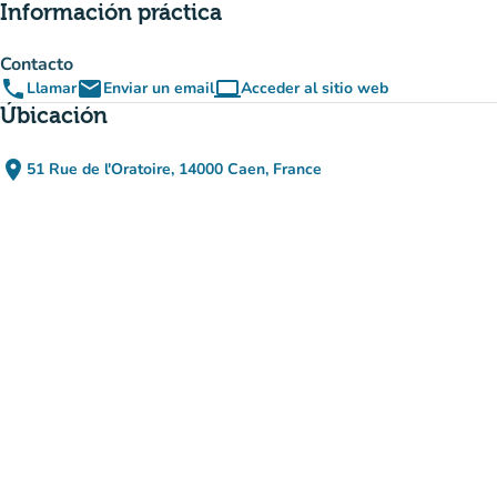
Información práctica
Contacto
phone
email
computer
Llamar
Enviar un email
Acceder al sitio web
(nueva pestaña)
Úbicación
place
51 Rue de l'Oratoire, 14000 Caen, France
(abrir en Google Maps)
(nueva pestaña)