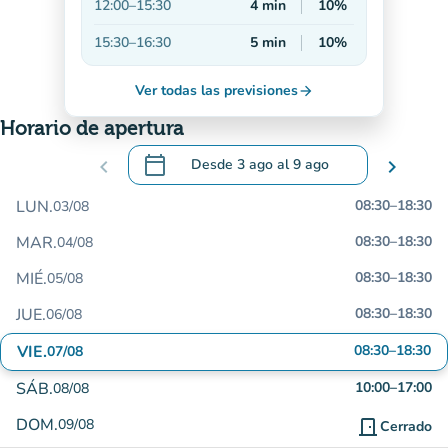
12:00
–
15:30
4
min
10%
15:30
–
16:30
5
min
10%
Ver todas las previsiones
arrow_forward
Horario de apertura
calendar_today
chevron_left
Desde
3 ago
al
9 ago
chevron_right
.
Abra el calendario para cambiar las fecha
LUN.
08:30
–
18:30
03/08
MAR.
08:30
–
18:30
04/08
MIÉ.
08:30
–
18:30
05/08
JUE.
08:30
–
18:30
06/08
VIE.
08:30
–
18:30
07/08
SÁB.
10:00
–
17:00
08/08
DOM.
09/08
door_front
Cerrado