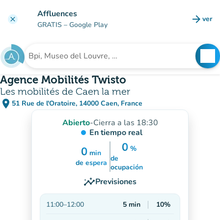
Ir al contenido principal
Affluences
arrow_forward
ver
clear
(nuev
GRATIS
– Google Play
search
See
Buscar un establecimiento
Agence Mobilités Twisto
Les mobilités de Caen la mer
place
51 Rue de l'Oratoire, 14000 Caen, France
(abrir en Google Maps)
(nueva pestaña)
Abierto
-
Cierra a las 18:30
En tiempo real
0
%
0
min
de
6
min
15%
de espera
ocupación
insights
Previsiones
11:00
–
12:00
5
min
10%