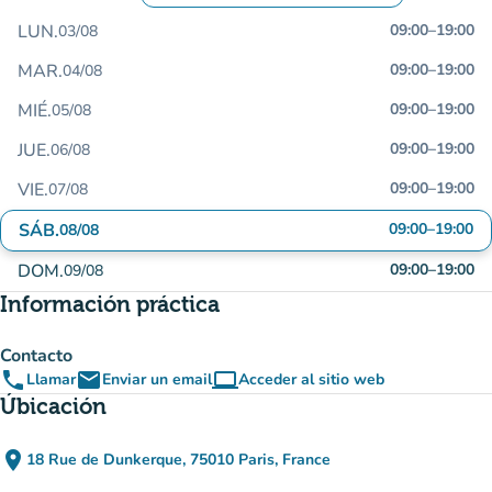
LUN.
09:00
–
19:00
03/08
MAR.
09:00
–
19:00
04/08
MIÉ.
09:00
–
19:00
05/08
JUE.
09:00
–
19:00
06/08
VIE.
09:00
–
19:00
07/08
SÁB.
09:00
–
19:00
08/08
DOM.
09:00
–
19:00
09/08
Información práctica
Contacto
phone
email
computer
Llamar
Enviar un email
Acceder al sitio web
(nueva pestaña)
Úbicación
place
18 Rue de Dunkerque, 75010 Paris, France
(abrir en Google Maps)
(nueva pestaña)