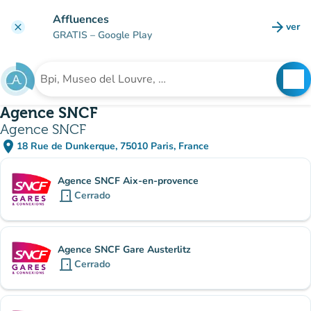
Ir al contenido principal
Affluences
arrow_forward
ver
clear
(nuev
GRATIS
– Google Play
search
See
Buscar un establecimiento
Agence SNCF
Agence SNCF
place
18 Rue de Dunkerque, 75010 Paris, France
(abrir en Google Maps)
(nueva pestaña)
subsitio
Agence SNCF Aix-en-provence
door_front
Cerrado
Agence SNCF Gare Austerlitz
door_front
Cerrado