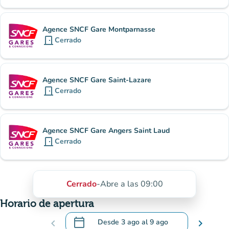
Agence SNCF Gare Montparnasse
door_front
Cerrado
Agence SNCF Gare Saint-Lazare
door_front
Cerrado
Agence SNCF Gare Angers Saint Laud
door_front
Cerrado
Cerrado
-
Abre a las 09:00
Horario de apertura
calendar_today
chevron_left
Desde
3 ago
al
9 ago
chevron_right
.
Abra el calendario para cambiar las fecha