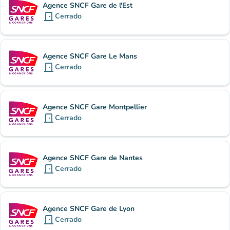
Agence SNCF Gare de l'Est
door_front
Cerrado
Agence SNCF Gare Le Mans
door_front
Cerrado
Agence SNCF Gare Montpellier
door_front
Cerrado
Agence SNCF Gare de Nantes
door_front
Cerrado
Agence SNCF Gare de Lyon
door_front
Cerrado