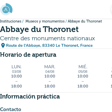
Ir al contenido principal
Instituciones
Museos y monumentos
Abbaye du Thoronet
Abbaye du Thoronet
Centre des monuments nationaux
place
Route de l'Abbaye, 83340 Le Thoronet, France
(abrir en Google Maps)
(nueva pestaña)
Horario de apertura
LUN.
MAR.
MIÉ.
03/08
04/08
05/08
10:00
10:00
10:00
–
–
–
18:00
18:00
18:00
Información práctica
Contacto