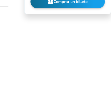
confirmation_number
Comprar un billete
(nueva pestaña)