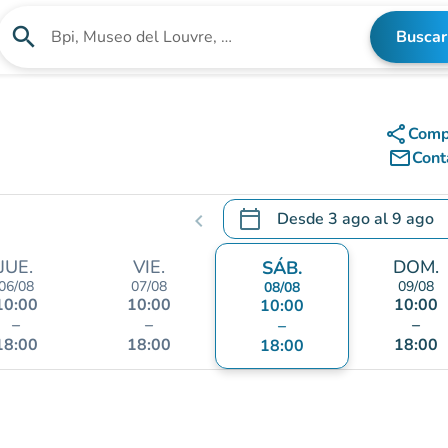
search
Buscar
Buscar un establecimiento
share
Comp
mail_outline
Cont
calendar_today
Desde
3 ago
al
9 ago
chevron_left
.
Abra el calendario para camb
JUE.
VIE.
DOM.
SÁB.
06/08
07/08
09/08
08/08
10:00
10:00
10:00
10:00
–
–
–
–
18:00
18:00
18:00
18:00