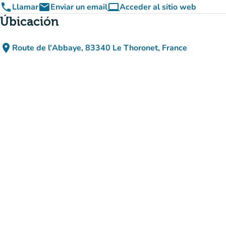
phone
email
computer
Llamar
Enviar un email
Acceder al sitio web
(nueva pestaña)
Úbicación
place
Route de l'Abbaye, 83340 Le Thoronet, France
(abrir en Google Maps)
(nueva pestaña)