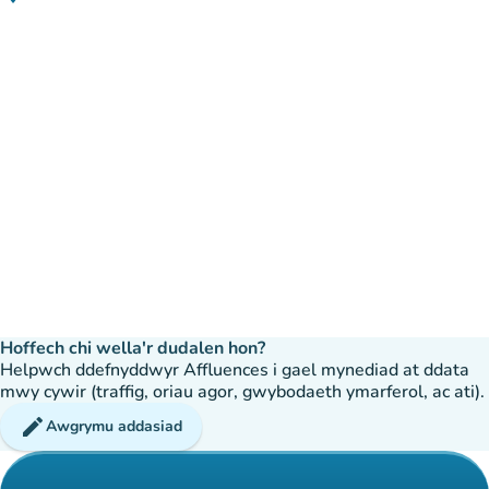
(agor yn Google Maps)
(tab newydd)
Hoffech chi wella'r dudalen hon?
Helpwch ddefnyddwyr Affluences i gael mynediad at ddata
mwy cywir (traffig, oriau agor, gwybodaeth ymarferol, ac ati).
edit
Awgrymu addasiad