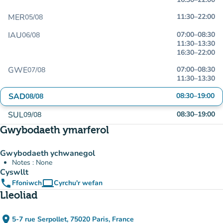
MER
11:30
–
22:00
05/08
IAU
07:00
–
08:30
06/08
11:30
–
13:30
16:30
–
22:00
GWE
07:00
–
08:30
07/08
11:30
–
13:30
SAD
08:30
–
19:00
08/08
SUL
08:30
–
19:00
09/08
Gwybodaeth ymarferol
Gwybodaeth ychwanegol
Notes : None
Cyswllt
phone
computer
Ffoniwch
Cyrchu'r wefan
(tab newydd)
Lleoliad
place
5-7 rue Serpollet, 75020 Paris, France