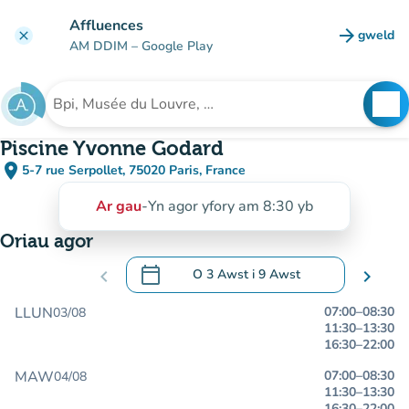
Mynd i'r prif gynnwys
Affluences
arrow_forward
gweld
clear
(tab n
AM DDIM
– Google Play
search
See
Chwilio am sefydliad
Piscine Yvonne Godard
place
5-7 rue Serpollet, 75020 Paris, France
(agor yn Google Maps)
(tab newydd)
Ar gau
-
Yn agor yfory am 8:30 yb
Oriau agor
calendar_today
chevron_left
O
3 Awst
i
9 Awst
chevron_right
.
Agor y calendr i newid dyddiadau
LLUN
07:00
–
08:30
03/08
11:30
–
13:30
16:30
–
22:00
MAW
07:00
–
08:30
04/08
11:30
–
13:30
16:30
–
22:00