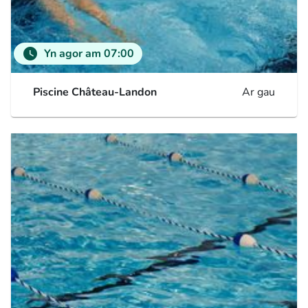
watch_later
Yn agor am 07:00
Piscine Château-Landon
Ar gau