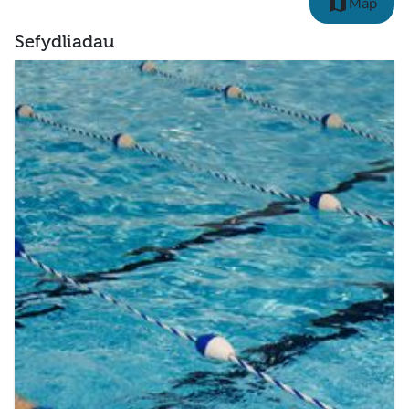
map
Map
Sefydliadau