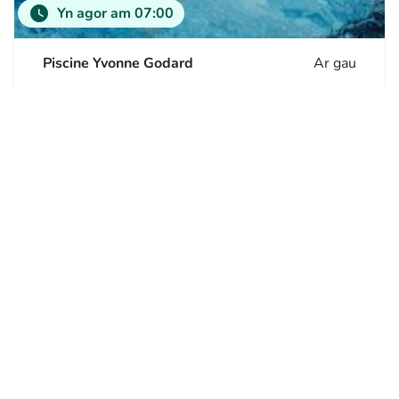
watch_later
Yn agor am 07:00
Piscine Yvonne Godard
Ar gau