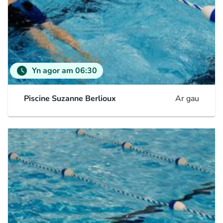
watch_later
Yn agor am 06:30
Piscine Suzanne Berlioux
Ar gau