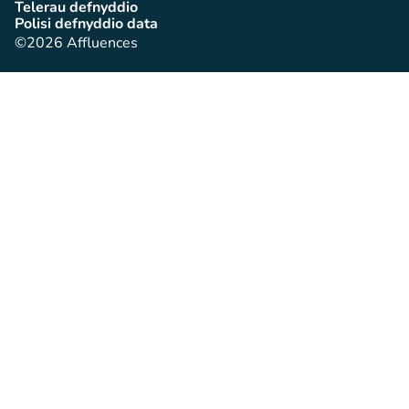
Telerau defnyddio
(tab newydd)
Polisi defnyddio data
(tab newydd)
©2026 Affluences