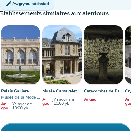
edit
Awgrymu addasiad
Etablissements similaires aux alentours
Palais Galliera
Musée Carnavalet - Histoire de Paris
Catacombes de Paris
Musée de la Mode de Paris
Ar
Yn agor am
Ar gau
Ar
-
gau
10:00 yb
ga
Ar
Yn agor am
-
gau
10:00 yb
Eitemau 1 i 7 o 7