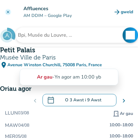
Mynd i'r prif gynnwys
Affluences
arrow_forward
gweld
clear
(tab n
AM DDIM
– Google Play
search
See
Chwilio am sefydliad
Petit Palais
Musée Ville de Paris
place
Avenue Winston Churchill, 75008 Paris, France
(agor yn Google Maps)
(tab newydd)
Ar gau
-
Yn agor am 10:00 yb
Oriau agor
calendar_today
chevron_left
O
3 Awst
i
9 Awst
chevron_right
.
Agor y calendr i newid dyddiadau
LLUN
03/08
door_front
Ar gau
MAW
10:00
–
18:00
04/08
MER
10:00
–
18:00
05/08