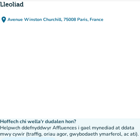
Lleoliad
place
Avenue Winston Churchill, 75008 Paris, France
(agor yn Google Maps)
(tab newydd)
Hoffech chi wella'r dudalen hon?
Helpwch ddefnyddwyr Affluences i gael mynediad at ddata
mwy cywir (traffig, oriau agor, gwybodaeth ymarferol, ac ati).