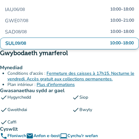
IAU
10:00
–
18:00
06/08
GWE
10:00
–
21:00
07/08
SAD
10:00
–
18:00
08/08
SUL
10:00
–
18:00
09/08
Gwybodaeth ymarferol
Mynediad
Conditions d'accès :
Fermeture des caisses à 17h15. Nocturne le
vendredi. Accès gratuit aux collections permanentes.
Plan intérieur :
Plus d'informations
Gwasanaethau sydd ar gael
check
check
Hygyrchedd
Siop
check
check
Gweithdai
Bwyty
check
Caffi
Cyswllt
phone
email
computer
Ffoniwch
Anfon e-bost
Cyrchu'r wefan
(tab newydd)