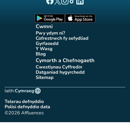
(tab newydd)
(tab newydd)
(tab newydd)
(tab newydd)
(tab newydd)
Tudalen Facebook Affluences
Tudalen Twitter Affluences
Tudalen Instagram Affluences
Tudalen Tiktok Affluences
Tudalen LinkedIn Affluen
(tab newydd)
(tab newydd)
Cwmni
Pwy ydym ni?
(tab newydd)
Cofrestrwch fy sefydliad
(tab newydd)
Gyrfaoedd
(tab newydd)
Y Wasg
(tab newydd)
Blog
(tab newydd)
Cymorth a Chefnogaeth
Cwestiynau Cyffredin
(tab newydd)
Datganiad hygyrchedd
(tab newydd)
Sitemap
(tab newydd)
language
Iaith:
Cymraeg
Telerau defnyddio
(tab newydd)
Polisi defnyddio data
(tab newydd)
©2026 Affluences