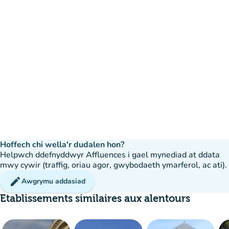
Hoffech chi wella'r dudalen hon?
Helpwch ddefnyddwyr Affluences i gael mynediad at ddata
mwy cywir (traffig, oriau agor, gwybodaeth ymarferol, ac ati).
edit
Awgrymu addasiad
Etablissements similaires aux alentours