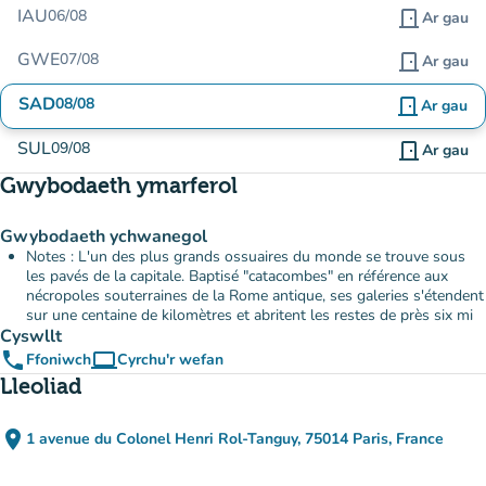
IAU
06/08
door_front
Ar gau
GWE
07/08
door_front
Ar gau
SAD
08/08
door_front
Ar gau
SUL
09/08
door_front
Ar gau
Gwybodaeth ymarferol
Gwybodaeth ychwanegol
Notes : L'un des plus grands ossuaires du monde se trouve sous
les pavés de la capitale. Baptisé "catacombes" en référence aux
nécropoles souterraines de la Rome antique, ses galeries s'étendent
sur une centaine de kilomètres et abritent les restes de près six mi
Cyswllt
phone
computer
Ffoniwch
Cyrchu'r wefan
(tab newydd)
Lleoliad
place
1 avenue du Colonel Henri Rol-Tanguy, 75014 Paris, France
(agor yn Google Maps)
(tab newydd)