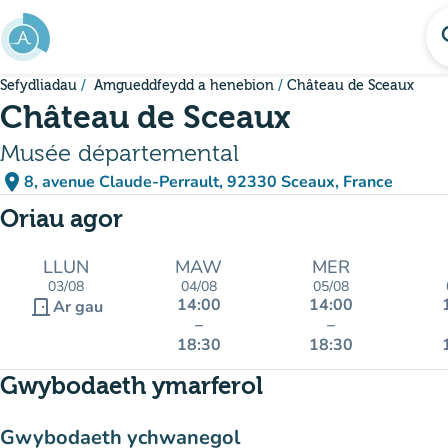
Mynd i'r prif gynnwys
se
Sefydliadau
Amgueddfeydd a henebion
Château de Sceaux
Château de Sceaux
Musée départemental
place
8, avenue Claude-Perrault, 92330 Sceaux, France
(agor yn Google Maps)
(tab newydd)
Oriau agor
LLUN
MAW
MER
03/08
04/08
05/08
14:00
14:00
door_front
Ar gau
–
–
18:30
18:30
Gwybodaeth ymarferol
Gwybodaeth ychwanegol