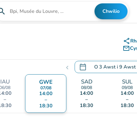
arch
Chwilio
Chwilio am sefydliad
share
Rh
mail_outline
Cy
calendar_today
O
3 Awst
i
9 Awst
chevron_left
.
Agor y calendr i newid d
IAU
SAD
SUL
GWE
06/08
08/08
09/08
07/08
14:00
14:00
14:00
14:00
–
–
–
–
18:30
18:30
18:30
18:30