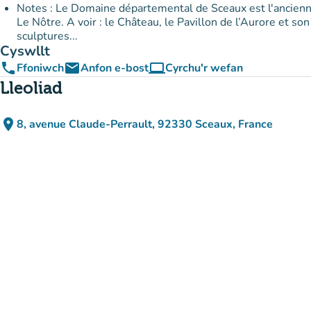
Notes : Le Domaine départemental de Sceaux est l'ancienne 
Le Nôtre. A voir : le Château, le Pavillon de l’Aurore et son
sculptures...
Cyswllt
phone
email
computer
Ffoniwch
Anfon e-bost
Cyrchu'r wefan
(tab newydd)
Lleoliad
place
8, avenue Claude-Perrault, 92330 Sceaux, France
(agor yn Google Maps)
(tab newydd)