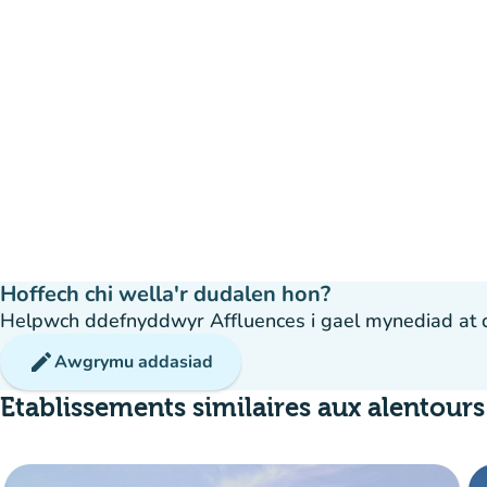
Hoffech chi wella'r dudalen hon?
Helpwch ddefnyddwyr Affluences i gael mynediad at dda
edit
Awgrymu addasiad
Etablissements similaires aux alentours