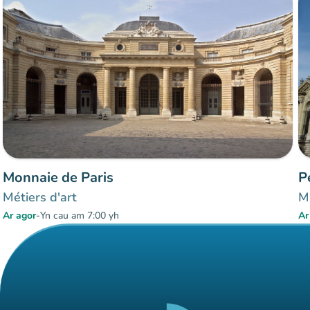
Torf
:
Hylif
man
man
man
Monnaie de Paris
P
Métiers d'art
Mu
Ar agor
-
Yn cau am 7:00 yh
Ar
Eitemau 1 i 2 o 2