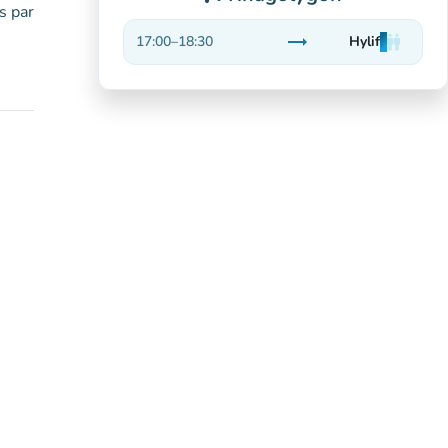
s par
trending_flat
17:00
–
18:30
Hylif
man
man
man
Sefydlog