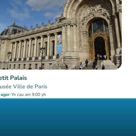
etit Palais
sée Ville de Paris
 agor
-
Yn cau am 9:00 yh