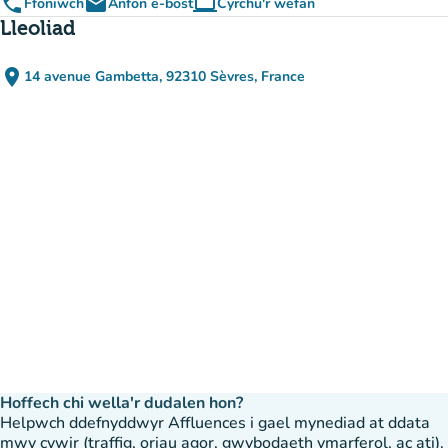
phone
email
computer
Ffoniwch
Anfon e-bost
Cyrchu'r wefan
(tab newydd)
Lleoliad
place
14 avenue Gambetta, 92310 Sèvres, France
(agor yn Google Maps)
(tab newydd)
Hoffech chi wella'r dudalen hon?
Helpwch ddefnyddwyr Affluences i gael mynediad at ddata
mwy cywir (traffig, oriau agor, gwybodaeth ymarferol, ac ati).