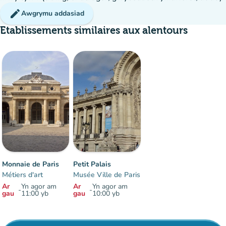
edit
Awgrymu addasiad
Etablissements similaires aux alentours
Monnaie de Paris
Petit Palais
Métiers d'art
Musée Ville de Paris
Ar
Yn agor am
Ar
Yn agor am
-
-
gau
11:00 yb
gau
10:00 yb
Eitemau 1 i 2 o 2