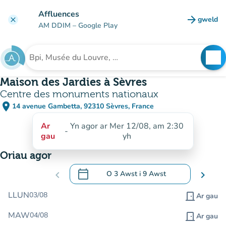
Mynd i'r prif gynnwys
Affluences
arrow_forward
gweld
clear
(tab n
AM DDIM
– Google Play
search
See
Chwilio am sefydliad
Maison des Jardies à Sèvres
Centre des monuments nationaux
place
14 avenue Gambetta, 92310 Sèvres, France
(agor yn Google Maps)
(tab newydd)
Ar
Yn agor ar Mer 12/08, am 2:30
-
gau
yh
Oriau agor
calendar_today
chevron_left
O
3 Awst
i
9 Awst
chevron_right
.
Agor y calendr i newid dyddiadau
LLUN
03/08
door_front
Ar gau
MAW
04/08
door_front
Ar gau