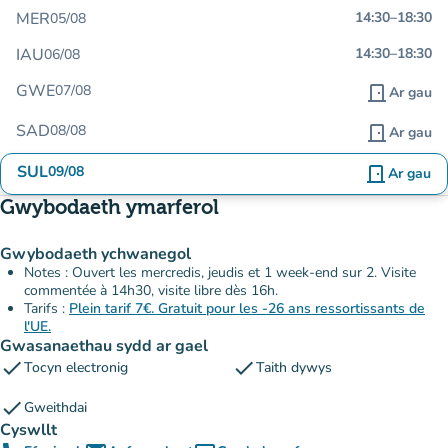
MER
14:30
–
18:30
05/08
IAU
14:30
–
18:30
06/08
GWE
07/08
door_front
Ar gau
SAD
08/08
door_front
Ar gau
SUL
09/08
door_front
Ar gau
Gwybodaeth ymarferol
Gwybodaeth ychwanegol
Notes : Ouvert les mercredis, jeudis et 1 week-end sur 2. Visite
commentée à 14h30, visite libre dès 16h.
Tarifs :
Plein tarif 7€. Gratuit pour les -26 ans ressortissants de
l'UE.
Gwasanaethau sydd ar gael
check
check
Tocyn electronig
Taith dywys
check
Gweithdai
Cyswllt