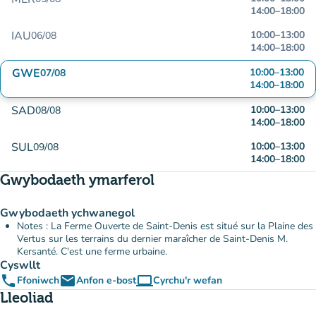
14:00
–
18:00
IAU
10:00
–
13:00
06/08
14:00
–
18:00
GWE
10:00
–
13:00
07/08
14:00
–
18:00
SAD
10:00
–
13:00
08/08
14:00
–
18:00
SUL
10:00
–
13:00
09/08
14:00
–
18:00
Gwybodaeth ymarferol
Gwybodaeth ychwanegol
Notes : La Ferme Ouverte de Saint-Denis est situé sur la Plaine des
Vertus sur les terrains du dernier maraîcher de Saint-Denis M.
Kersanté. C'est une ferme urbaine.
Cyswllt
phone
email
computer
Ffoniwch
Anfon e-bost
Cyrchu'r wefan
(tab newydd)
Lleoliad