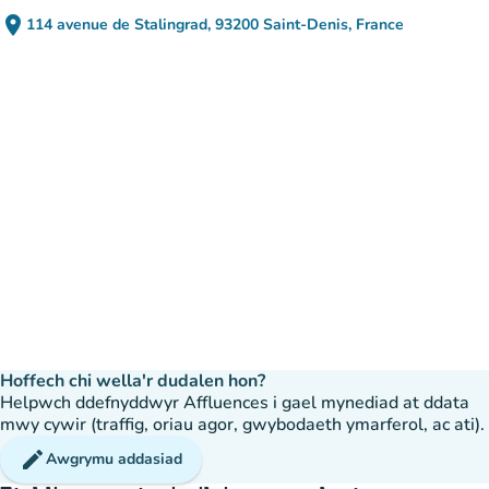
place
114 avenue de Stalingrad, 93200 Saint-Denis, France
(agor yn Google Maps)
(tab newydd)
Hoffech chi wella'r dudalen hon?
Helpwch ddefnyddwyr Affluences i gael mynediad at ddata
mwy cywir (traffig, oriau agor, gwybodaeth ymarferol, ac ati).
edit
Awgrymu addasiad