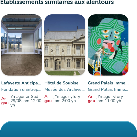
Etablissements similaires aux alentours
ar gael
Archebu
event
Lafayette Anticipations
Hôtel de Soubise
Grand Palais Immersif
Fondation d'Entreprise des Galeries Lafayette
Musée des Archives nationales
Grand Palais Immersif
Yn agor ar Sad
Ar
Yn agor yfory
Ar
Yn agor yfory
Ar
-
-
-
29/08, am 12:00
gau
am 2:00 yh
gau
am 11:00 yb
gau
yh
Eitemau 1 i 3 o 3