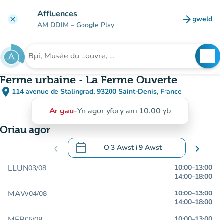
Mynd i'r prif gynnwys
Affluences
arrow_forward
gweld
clear
(tab n
AM DDIM
– Google Play
search
See
Chwilio am sefydliad
Ferme urbaine - La Ferme Ouverte
place
114 avenue de Stalingrad, 93200 Saint-Denis, France
(agor yn Google Maps)
(tab newydd)
Ar gau
-
Yn agor yfory am 10:00 yb
Oriau agor
calendar_today
chevron_left
O
3 Awst
i
9 Awst
chevron_right
.
Agor y calendr i newid dyddiadau
LLUN
10:00
–
13:00
03/08
14:00
–
18:00
MAW
10:00
–
13:00
04/08
14:00
–
18:00
MER
10:00
–
13:00
05/08